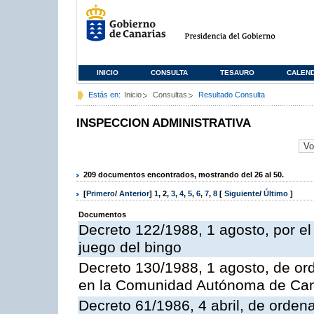
INICIO
CONSULTA
TESAURO
CALEN
Estás en:
Inicio
Consultas
Resultado Consulta
INSPECCION ADMINISTRATIVA
209 documentos encontrados, mostrando del 26 al 50.
[
Primero
/
Anterior
]
1
,
2
,
3
,
4
,
5
,
6
,
7
,
8
[
Siguiente
/
Último
]
Documentos
Decreto 122/1988, 1 agosto, por e
juego del bingo
Decreto 130/1988, 1 agosto, de or
en la Comunidad Autónoma de Can
Decreto 61/1986, 4 abril, de orden