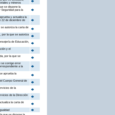
triales y mineros
que se dispone la
y Seguridad para la
aprueba y actualiza la
e 22 de diciembre de
se autoriza la carta de
 por la que se autoriza
Consejería de Educación,
ción y el
da, por la que se
 se corrige error
orrespondiente a la
 se aprueba la
 del Cuerpo General de
rvicios de la
rvicios de la Dirección
ctualiza la carta de
Igualdad
la que se dispone la