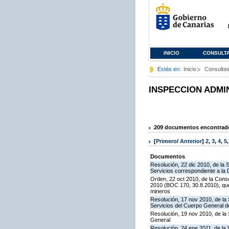
INICIO
CONSULT
Estás en:
Inicio
Consulta
INSPECCION ADMI
209 documentos encontrados
[
Primero
/
Anterior
]
2
,
3
,
4
,
5
Documentos
Resolución, 22 dic 2010, de la 
Servicios correspondiente a la
Orden, 22 oct 2010, de la Conse
2010 (BOC 170, 30.8.2010), que
mineros
Resolución, 17 nov 2010, de la 
Servicios del Cuerpo General de
Resolución, 19 nov 2010, de la 
General
Resolución, 24 ene 2011, de la 