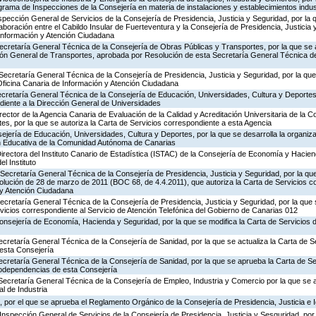
rograma de Inspecciones de la Consejería en materia de instalaciones y establecimientos indus
nspección General de Servicios de la Consejería de Presidencia, Justicia y Seguridad, por la 
aboración entre el Cabildo Insular de Fuerteventura y la Consejería de Presidencia, Justicia 
 Información y Atención Ciudadana
ecretaría General Técnica de la Consejería de Obras Públicas y Transportes, por la que se 
ción General de Transportes, aprobada por Resolución de esta Secretaría General Técnica d
Secretaría General Técnica de la Consejería de Presidencia, Justicia y Seguridad, por la que 
Oficina Canaria de Información y Atención Ciudadana
ecretaría General Técnica de la Consejería de Educación, Universidades, Cultura y Deportes,
diente a la Dirección General de Universidades
rector de la Agencia Canaria de Evaluación de la Calidad y Acreditación Universitaria de la 
es, por la que se autoriza la Carta de Servicios correspondiente a esta Agencia
jería de Educación, Universidades, Cultura y Deportes, por la que se desarrolla la organiza
ón Educativa de la Comunidad Autónoma de Canarias
irectora del Instituto Canario de Estadística (ISTAC) de la Consejería de Economía y Hacien
el Instituto
Secretaría General Técnica de la Consejería de Presidencia, Justicia y Seguridad, por la que
olución de 28 de marzo de 2011 (BOC 68, de 4.4.2011), que autoriza la Carta de Servicios c
 y Atención Ciudadana
Secretaría General Técnica de la Consejería de Presidencia, Justicia y Seguridad, por la que
rvicios correspondiente al Servicio de Atención Telefónica del Gobierno de Canarias 012
Consejería de Economía, Hacienda y Seguridad, por la que se modifica la Carta de Servicios
ecretaría General Técnica de la Consejería de Sanidad, por la que se actualiza la Carta de Se
esta Consejería
ecretaría General Técnica de la Consejería de Sanidad, por la que se aprueba la Carta de Se
godependencias de esta Consejería
Secretaría General Técnica de la Consejería de Empleo, Industria y Comercio por la que se a
l de Industria
 por el que se aprueba el Reglamento Orgánico de la Consejería de Presidencia, Justicia e 
Inspección General de Servicios de la Consejería de Presidencia, Justicia y Sesguridad, por 