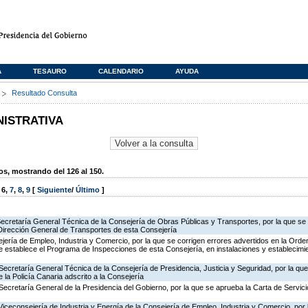
A
TESAURO
CALENDARIO
AYUDA
s
Resultado Consulta
NISTRATIVA
, mostrando del 126 al 150.
,
6
,
7
,
8
,
9
[
Siguiente
/
Último
]
Secretaría General Técnica de la Consejería de Obras Públicas y Transportes, por la que se 
 Dirección General de Transportes de esta Consejería
jería de Empleo, Industria y Comercio, por la que se corrigen errores advertidos en la Ord
 establece el Programa de Inspecciones de esta Consejería, en instalaciones y establecimie
Secretaría General Técnica de la Consejería de Presidencia, Justicia y Seguridad, por la qu
 la Policía Canaria adscrito a la Consejería
Secretaría General de la Presidencia del Gobierno, por la que se aprueba la Carta de Servici
Viceconsejería de Industria y Energía de la Consejería de Empleo, Industria y Comercio, por l