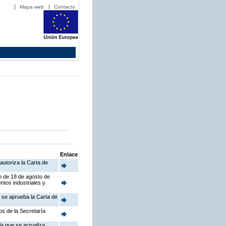
Mapa web
Contacto
Enlace
autoriza la Carta de
en de 18 de agosto de
ntos industriales y
e se aprueba la Carta de
os de la Secretaría
a que se actualiza,