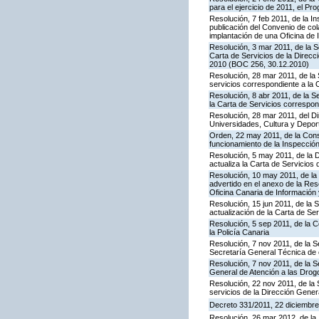
para el ejercicio de 2011, el P
Resolución, 7 feb 2011, de la I
publicación del Convenio de col
implantación de una Oficina de
Resolución, 3 mar 2011, de la S
Carta de Servicios de la Direc
2010 (BOC 256, 30.12.2010)
Resolución, 28 mar 2011, de la 
servicios correspondiente a la 
Resolución, 8 abr 2011, de la S
la Carta de Servicios correspon
Resolución, 28 mar 2011, del Di
Universidades, Cultura y Deport
Orden, 22 may 2011, de la Conse
funcionamiento de la Inspecci
Resolución, 5 may 2011, de la D
actualiza la Carta de Servicios d
Resolución, 10 may 2011, de la 
advertido en el anexo de la Res
Oficina Canaria de Información
Resolución, 15 jun 2011, de la 
actualización de la Carta de Se
Resolución, 5 sep 2011, de la 
la Policía Canaria
Resolución, 7 nov 2011, de la S
Secretaría General Técnica de 
Resolución, 7 nov 2011, de la S
General de Atención a las Dro
Resolución, 22 nov 2011, de la 
servicios de la Dirección Genera
Decreto 331/2011, 22 diciembre,
Resolución, 26 mar 2012, de la 