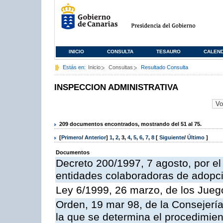
INICIO
CONSULTA
TESAURO
CALEN
Estás en:
Inicio
Consultas
Resultado Consulta
INSPECCION ADMINISTRATIVA
209 documentos encontrados, mostrando del 51 al 75.
[
Primero
/
Anterior
]
1
,
2
,
3
,
4
,
5
,
6
,
7
,
8
[
Siguiente
/
Último
]
Documentos
Decreto 200/1997, 7 agosto, por el 
entidades colaboradoras de adopci
Ley 6/1999, 26 marzo, de los Jueg
Orden, 19 mar 98, de la Consejería
la que se determina el procedimient