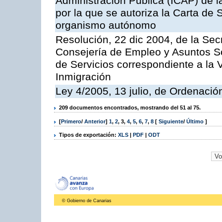
Administración Pública (ICAP) de l
por la que se autoriza la Carta de 
organismo autónomo
Resolución, 22 dic 2004, de la Sec
Consejería de Empleo y Asuntos Soc
de Servicios correspondiente a la 
Inmigración
Ley 4/2005, 13 julio, de Ordenaci
209 documentos encontrados, mostrando del 51 al 75.
[
Primero
/
Anterior
]
1
,
2
,
3
,
4
,
5
,
6
,
7
,
8
[
Siguiente
/
Último
]
Tipos de exportación:
XLS
|
PDF
|
ODT
© Gobierno de Canarias