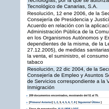
Tecnologías, por la que se autoriza 
Tecnológico de Canarias, S.A.
Resolución, 12 ene 2006, de la Sec
Consejería de Presidencia y Justici
Acuerdo en relación con la aplicaci
Administración Pública de la Com
en los Organismos Autónomos y En
dependientes de la misma, de la L
27.12.2005), de medidas sanitarias
la venta, el suministro, el consumo
tabaco
Resolución, 22 dic 2004, de la Sec
Consejería de Empleo y Asuntos Soc
de Servicios correspondiente a la 
Inmigración
209 documentos encontrados, mostrando del 51 al 75.
[
Primero
/
Anterior
]
1
,
2
,
3
,
4
,
5
,
6
,
7
,
8
[
Siguiente
/
Último
]
Tipos de exportación:
XLS
|
PDF
|
ODT