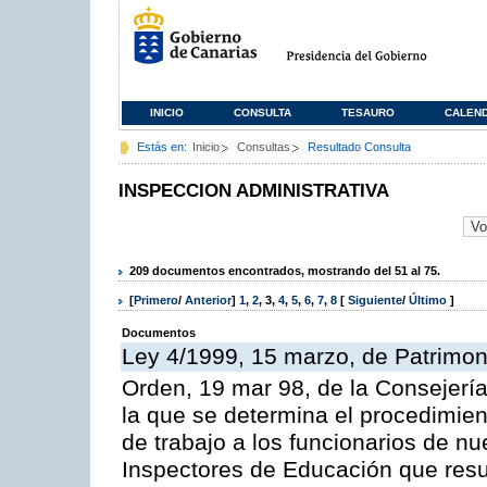
INICIO
CONSULTA
TESAURO
CALEN
Estás en:
Inicio
Consultas
Resultado Consulta
INSPECCION ADMINISTRATIVA
209 documentos encontrados, mostrando del 51 al 75.
[
Primero
/
Anterior
]
1
,
2
,
3
,
4
,
5
,
6
,
7
,
8
[
Siguiente
/
Último
]
Documentos
Ley 4/1999, 15 marzo, de Patrimon
Orden, 19 mar 98, de la Consejería
la que se determina el procedimient
de trabajo a los funcionarios de n
Inspectores de Educación que resu