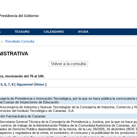
A
TESAURO
CALENDARIO
AYUDA
s
Resultado Consulta
NISTRATIVA
, mostrando del 76 al 100.
,
5
,
6
,
7
,
8
[
Siguiente
/
Último
]
ejería de Presidencia e Innovación Tecnológica, por la que se hace pública la convocatoria
 al Cuerpo de Inspectores de Educación
Viceconsjería de Industria y Nuevas Tecnologías de la Consejería de Industria, Comercio y 
ervicios del Instituto Tecnológico de Canarias, S.A.
ación Farmacéutica de Canarias
Secretaria General Técnica de la Consejería de Presidencia y Justicia, por la que se hace pu
os centros de trabajo de la Administración Pública de la Comunidad Autónoma de Canarias, as
des de Derecho Publico dependientes de la misma, de la Ley 28/2005, 26 diciembre (BOE 3
aquismo y reguladora de la venta, el suministro, el consumo y la publicidad de los productos 