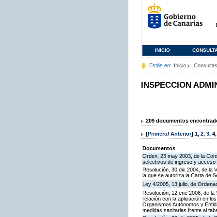
INICIO
CONSULT
Estás en:
Inicio
Consulta
INSPECCION ADMI
209 documentos encontrados
[
Primero
/
Anterior
]
1
,
2
,
3
,
4
Documentos
Orden, 23 may 2003, de la Cons
selectivos de ingreso y acceso
Resolución, 30 dic 2004, de la 
la que se autoriza la Carta de S
Ley 4/2005, 13 julio, de Orden
Resolución, 12 ene 2006, de la 
relación con la aplicación en l
Organismos Autónomos y Entida
medidas sanitarias frente al tab