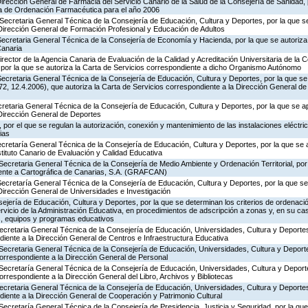
Dirección General de Farmacia del Servicio Canario de la Salud de la Consejería de Sanidad,
ia de Ordenación Farmacéutica para el año 2006
Secretaria General Técnica de la Consejería de Educación, Cultura y Deportes, por la que se
 Dirección General de Formación Profesional y Educación de Adultos
ecretaria General Técnica de la Consejería de Economía y Hacienda, por la que se autoriza 
Canaria
rector de la Agencia Canaria de Evaluación de la Calidad y Acreditación Universitaria de la 
 por la que se autoriza la Carta de Servicios correspondiente a dicho Organismo Autónomo
ecretaria General Técnica de la Consejería de Educación, Cultura y Deportes, por la que se
, 12.4.2006), que autoriza la Carta de Servicios correspondiente a la Dirección General de
ecretaria General Técnica de la Consejería de Educación, Cultura y Deportes, por la que se a
 Dirección General de Deportes
por el que se regulan la autorización, conexión y mantenimiento de las instalaciones eléctric
ias
ecretaría General Técnica de la Consejería de Educación, Cultura y Deportes, por la que se 
stituto Canario de Evaluación y Calidad Educativa
Secretaria General Técnica de la Consejería de Medio Ambiente y Ordenación Territorial, por 
iente a Cartográfica de Canarias, S.A. (GRAFCAN)
Secretaría General Técnica de la Consejería de Educación, Cultura y Deportes, por la que se
Dirección General de Universidades e Investigación
jería de Educación, Cultura y Deportes, por la que se determinan los criterios de ordenació
rvicio de la Administración Educativa, en procedimientos de adscripción a zonas y, en su ca
s, equipos y programas educativos
Secretaria General Técnica de la Consejería de Educación, Universidades, Cultura y Deporte
diente a la Dirección General de Centros e Infraestructura Educativa
Secretaria General Técnica de la Consejería de Educación, Universidades, Cultura y Deporte
correspondiente a la Dirección General de Personal
 Secretaría General Técnica de la Consejería de Educación, Universidades, Cultura y Deporte
orrespondiente a la Dirección General del Libro, Archivos y Bibliotecas
Secretaria General Técnica de la Consejería de Educación, Universidades, Cultura y Deporte
diente a la Dirección General de Cooperación y Patrimonio Cultural
Secretaría General Técnica de la Consejería de Presidencia, Justicia y Seguridad, por la qu