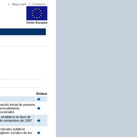
Mapa web
Contacto
Enlace
ación inicial de puestos
procedimiento
tucionales
 establece la fase de
 de noviembre de 1997
ctáculos publicos
égimen Jurídico de los