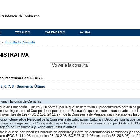
A
TESAURO
CALENDARIO
AYUDA
s
Resultado Consulta
NISTRATIVA
, mostrando del 51 al 75.
,
5
,
6
,
7
,
8
[
Siguiente
/
Último
]
monio Histórico de Canarias
ría de Educación, Cultura y Deportes, por la que se determina el procedimiento para la asign
de nuevo ingreso en el Cuerpo de Inspectores de Educación que resulten seleccionados en el 
oviembre de 1997 (BOC 151, 24.11.97), de la Consejería de Presidencia y Relaciones Insti
ección General de Personal de la Consejería de Educación, Cultura y Deportes, por la que se
lectivo para ingreso en el Cuerpo de Inspectores de Educación, convocado por Orden de 19
ejería de Presidencia y Relaciones Institucionales
or el que se aprueban los horarios de apertura y cierre de determinadas actividades y espe
ero (BOC 6, 14.1.98, corrección 23, 20.2.98; BOE 27, 31.1.98 corrección 68, 20.3.98), de R
dades Clasificadas