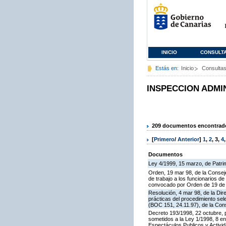
INICIO
CONSULT
Estás en:
Inicio
Consulta
INSPECCION ADMI
209 documentos encontrados
[
Primero
/
Anterior
]
1
,
2
,
3
,
4
Documentos
Ley 4/1999, 15 marzo, de Patri
Orden, 19 mar 98, de la Conseje
de trabajo a los funcionarios 
convocado por Orden de 19 de n
Resolución, 4 mar 98, de la Dir
prácticas del procedimiento se
(BOC 151, 24.11.97), de la Cons
Decreto 193/1998, 22 octubre, p
sometidos a la Ley 1/1998, 8 en
Espectáculos Publicos y Activi