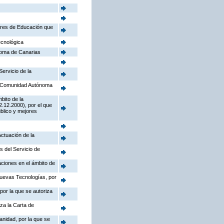
tores de Educación que
ecnológica
noma de Canarias
Servicio de la
la Comunidad Autónoma
bito de la
.12.2000), por el que
úblico y mejores
Actuación de la
s del Servicio de
aciones en el ámbito de
Nuevas Tecnologías, por
por la que se autoriza
iza la Carta de
anidad, por la que se