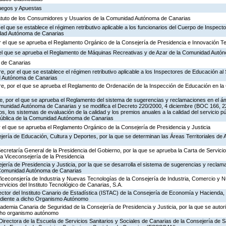
Juegos y Apuestas
tatuto de los Consumidores y Usuarios de la Comunidad Autónoma de Canarias
 el que se establece el régimen retributivo aplicable a los funcionarios del Cuerpo de Inspec
idad Autónoma de Canarias
 el que se aprueba el Reglamento Orgánico de la Consejería de Presidencia e Innovación T
r el que se aprueba el Reglamento de Máquinas Recreativas y de Azar de la Comunidad Autó
a de Canarias
, por el que se establece el régimen retributivo aplicable a los Inspectores de Educación al 
d Autónoma de Canarias
re, por el que se aprueba el Reglamento de Ordenación de la Inspección de Educación en 
, por el que se aprueba el Reglamento del sistema de sugerencias y reclamaciones en el ám
omunidad Autónoma de Canarias y se modifica el Decreto 220/2000, 4 diciembre (BOC 166, 22
os, los sistemas de evaluación de la calidad y los premios anuales a la calidad del servicio p
 Pública de la Comunidad Autónoma de Canarias
 el que se aprueba el Reglamento Orgánico de la Consejería de Presidencia y Justicia
jería de Educación, Cultura y Deportes, por la que se determinan las Áreas Territoriales de 
Secretaría General de la Presidencia del Gobierno, por la que se aprueba la Carta de Servicio
a Viceconsejería de la Presidencia
jería de Presidencia y Justicia, por la que se desarrolla el sistema de sugerencias y reclam
a Comunidad Autónoma de Canarias
Viceconsjería de Industria y Nuevas Tecnologías de la Consejería de Industria, Comercio y 
ervicios del Instituto Tecnológico de Canarias, S.A.
ector del Instituto Canario de Estadística (ISTAC) de la Consejería de Economía y Hacienda, 
ondiente a dicho Organismo Autónomo
cademia Canaria de Seguridad de la Consejería de Presidencia y Justicia, por la que se autor
icho organismo autónomo
Directora de la Escuela de Servicios Sanitarios y Sociales de Canarias de la Consejería de S