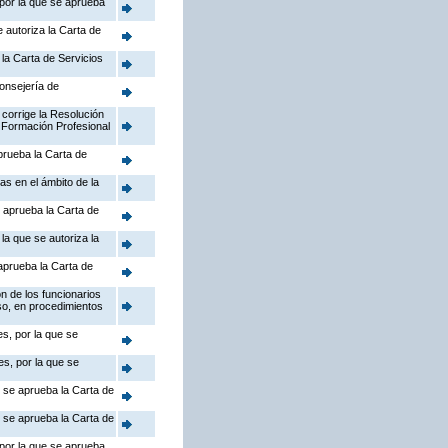
 por la que se aprueba
 autoriza la Carta de
la Carta de Servicios
Consejería de
 corrige la Resolución
 Formación Profesional
prueba la Carta de
as en el ámbito de la
 aprueba la Carta de
la que se autoriza la
aprueba la Carta de
n de los funcionarios
so, en procedimientos
s, por la que se
s, por la que se
e se aprueba la Carta de
e se aprueba la Carta de
 por la que se aprueba