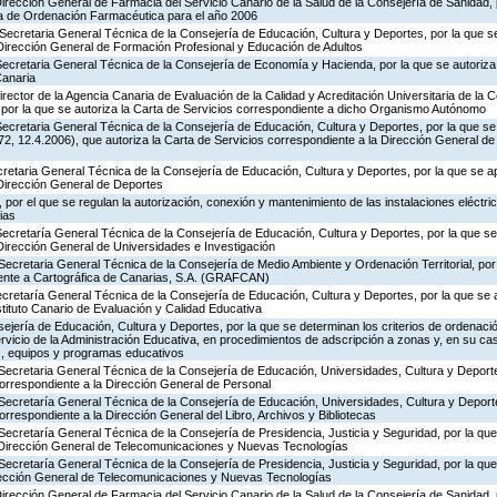
Dirección General de Farmacia del Servicio Canario de la Salud de la Consejería de Sanidad,
ia de Ordenación Farmacéutica para el año 2006
Secretaria General Técnica de la Consejería de Educación, Cultura y Deportes, por la que se
 Dirección General de Formación Profesional y Educación de Adultos
ecretaria General Técnica de la Consejería de Economía y Hacienda, por la que se autoriza 
Canaria
rector de la Agencia Canaria de Evaluación de la Calidad y Acreditación Universitaria de la 
 por la que se autoriza la Carta de Servicios correspondiente a dicho Organismo Autónomo
ecretaria General Técnica de la Consejería de Educación, Cultura y Deportes, por la que se
, 12.4.2006), que autoriza la Carta de Servicios correspondiente a la Dirección General de
ecretaria General Técnica de la Consejería de Educación, Cultura y Deportes, por la que se a
 Dirección General de Deportes
por el que se regulan la autorización, conexión y mantenimiento de las instalaciones eléctric
ias
Secretaría General Técnica de la Consejería de Educación, Cultura y Deportes, por la que se
Dirección General de Universidades e Investigación
Secretaria General Técnica de la Consejería de Medio Ambiente y Ordenación Territorial, por 
iente a Cartográfica de Canarias, S.A. (GRAFCAN)
ecretaría General Técnica de la Consejería de Educación, Cultura y Deportes, por la que se 
stituto Canario de Evaluación y Calidad Educativa
jería de Educación, Cultura y Deportes, por la que se determinan los criterios de ordenació
rvicio de la Administración Educativa, en procedimientos de adscripción a zonas y, en su ca
s, equipos y programas educativos
Secretaria General Técnica de la Consejería de Educación, Universidades, Cultura y Deporte
correspondiente a la Dirección General de Personal
 Secretaría General Técnica de la Consejería de Educación, Universidades, Cultura y Deporte
orrespondiente a la Dirección General del Libro, Archivos y Bibliotecas
Secretaría General Técnica de la Consejería de Presidencia, Justicia y Seguridad, por la qu
a Dirección General de Telecomunicaciones y Nuevas Tecnologías
Secretaría General Técnica de la Consejería de Presidencia, Justicia y Seguridad, por la qu
irección General de Telecomunicaciones y Nuevas Tecnologías
Dirección General de Farmacia del Servicio Canario de la Salud de la Consejería de Sanidad,