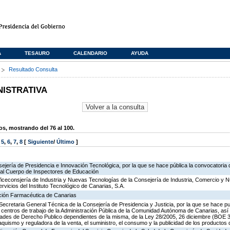
A
TESAURO
CALENDARIO
AYUDA
s
Resultado Consulta
NISTRATIVA
, mostrando del 76 al 100.
,
5
,
6
,
7
,
8
[
Siguiente
/
Último
]
ejería de Presidencia e Innovación Tecnológica, por la que se hace pública la convocatoria
 al Cuerpo de Inspectores de Educación
Viceconsjería de Industria y Nuevas Tecnologías de la Consejería de Industria, Comercio y 
ervicios del Instituto Tecnológico de Canarias, S.A.
ación Farmacéutica de Canarias
Secretaria General Técnica de la Consejería de Presidencia y Justicia, por la que se hace pu
os centros de trabajo de la Administración Pública de la Comunidad Autónoma de Canarias, as
des de Derecho Publico dependientes de la misma, de la Ley 28/2005, 26 diciembre (BOE 3
aquismo y reguladora de la venta, el suministro, el consumo y la publicidad de los productos 