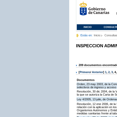
INICIO
CONSULT
Estás en:
Inicio
Consulta
INSPECCION ADMI
209 documentos encontrados
[
Primero
/
Anterior
]
1
,
2
,
3
,
4
Documentos
Orden, 23 may 2003, de la Cons
selectivos de ingreso y acceso
Resolución, 30 dic 2004, de la 
la que se autoriza la Carta de S
Ley 4/2005, 13 julio, de Orden
Resolución, 12 ene 2006, de la 
relación con la aplicación en l
Organismos Autónomos y Entida
medidas sanitarias frente al tab