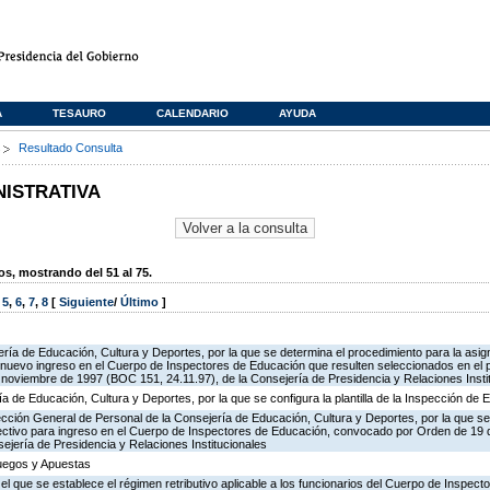
A
TESAURO
CALENDARIO
AYUDA
s
Resultado Consulta
NISTRATIVA
, mostrando del 51 al 75.
,
5
,
6
,
7
,
8
[
Siguiente
/
Último
]
ría de Educación, Cultura y Deportes, por la que se determina el procedimiento para la asign
de nuevo ingreso en el Cuerpo de Inspectores de Educación que resulten seleccionados en el 
oviembre de 1997 (BOC 151, 24.11.97), de la Consejería de Presidencia y Relaciones Insti
ía de Educación, Cultura y Deportes, por la que se configura la plantilla de la Inspección de
ección General de Personal de la Consejería de Educación, Cultura y Deportes, por la que se
lectivo para ingreso en el Cuerpo de Inspectores de Educación, convocado por Orden de 19
ejería de Presidencia y Relaciones Institucionales
Juegos y Apuestas
 el que se establece el régimen retributivo aplicable a los funcionarios del Cuerpo de Inspec