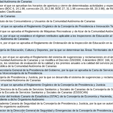
idad Autónoma de Canarias
or el que se aprueban los horarios de apertura y cierre de determinadas actividades y espe
ero (BOC 6, 14.1.98, corrección 23, 20.2.98; BOE 27, 31.1.98 corrección 68, 20.3.98), de R
dades Clasificadas
a de Canarias
tatuto de los Consumidores y Usuarios de la Comunidad Autónoma de Canarias
 el que se aprueba el Reglamento Orgánico de la Consejería de Presidencia e Innovación T
r el que se aprueba el Reglamento de Máquinas Recreativas y de Azar de la Comunidad Autó
, por el que se establece el régimen retributivo aplicable a los Inspectores de Educación al 
d Autónoma de Canarias
re, por el que se aprueba el Reglamento de Ordenación de la Inspección de Educación en 
jería de Educación, Cultura y Deportes, por la que se determinan las Áreas Territoriales de 
, por el que se aprueba el Reglamento del sistema de sugerencias y reclamaciones en el ám
omunidad Autónoma de Canarias y se modifica el Decreto 220/2000, 4 diciembre (BOC 166, 22
os, los sistemas de evaluación de la calidad y los premios anuales a la calidad del servicio p
 Pública de la Comunidad Autónoma de Canarias
Secretaría General de la Presidencia del Gobierno, por la que se aprueba la Carta de Servicio
a Viceconsejería de la Presidencia
jería de Presidencia y Justicia, por la que se desarrolla el sistema de sugerencias y reclam
a Comunidad Autónoma de Canarias
 el que se aprueba el Reglamento Orgánico de la Consejería de Presidencia y Justicia
Directora de la Escuela de Servicios Sanitarios y Sociales de Canarias de la Consejería de S
de la Escuela de Servicios Sanitarios y Sociales de Canarias (ESSSCAN)
ector del Instituto Canario de Estadística (ISTAC) de la Consejería de Economía y Hacienda, 
ondiente a dicho Organismo Autónomo
cademia Canaria de Seguridad de la Consejería de Presidencia y Justicia, por la que se autor
icho organismo autónomo
rector de la Dirección General de Seguridad y Emergencias de la Consejería de Presidencia y 