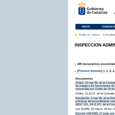
INICIO
CONSULT
Estás en:
Inicio
Consulta
INSPECCION ADMI
209 documentos encontrados
[
Primero
/
Anterior
]
1
,
2
,
3
,
4
Documentos
Orden, 19 mar 98, de la Conseje
de trabajo a los funcionarios 
convocado por Orden de 19 de n
Orden, 31 jul 97, de la Consejer
Resolución, 4 mar 98, de la Dir
prácticas del procedimiento se
(BOC 151, 24.11.97), de la Cons
Ley 6/1999, 26 marzo, de los 
Decreto 128/1999, 17 junio, por