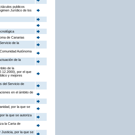
ctáculos publicos
égimen Jurídico de los
ecnológica
noma de Canarias
Servicio de la
la Comunidad Autónoma
Actuación de la
bito de la
.12.2000), por el que
úblico y mejores
s del Servicio de
aciones en el ámbito de
anidad, por la que se
por la que se autoriza
iza la Carta de
Justicia, por la que se