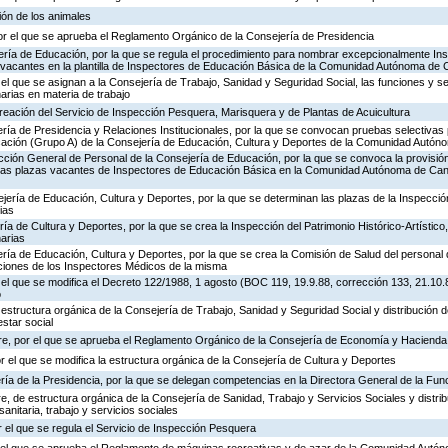
ión de los animales
or el que se aprueba el Reglamento Orgánico de la Consejería de Presidencia
ería de Educación, por la que se regula el procedimiento para nombrar excepcionalmente In
s vacantes en la plantilla de Inspectores de Educación Básica de la Comunidad Autónoma de 
 el que se asignan a la Consejería de Trabajo, Sanidad y Seguridad Social, las funciones y s
rias en materia de trabajo
creación del Servicio de Inspección Pesquera, Marisquera y de Plantas de Acuicultura
ría de Presidencia y Relaciones Institucionales, por la que se convocan pruebas selectivas 
ación (Grupo A) de la Consejería de Educación, Cultura y Deportes de la Comunidad Autón
ección General de Personal de la Consejería de Educación, por la que se convoca la provisió
de las plazas vacantes de Inspectores de Educación Básica en la Comunidad Autónoma de Can
jería de Educación, Cultura y Deportes, por la que se determinan las plazas de la Inspecci
ias
ría de Cultura y Deportes, por la que se crea la Inspección del Patrimonio Histórico-Artístic
arias
ría de Educación, Cultura y Deportes, por la que se crea la Comisión de Salud del personal 
nciones de los Inspectores Médicos de la misma
 el que se modifica el Decreto 122/1988, 1 agosto (BOC 119, 19.9.88, corrección 133, 21.10.
o
 estructura orgánica de la Consejería de Trabajo, Sanidad y Seguridad Social y distribución
estar social
re, por el que se aprueba el Reglamento Orgánico de la Consejería de Economía y Hacienda
or el que se modifica la estructura orgánica de la Consejería de Cultura y Deportes
ría de la Presidencia, por la que se delegan competencias en la Directora General de la Fun
, de estructura orgánica de la Consejería de Sanidad, Trabajo y Servicios Sociales y distr
sanitaria, trabajo y servicios sociales
 el que se regula el Servicio de Inspección Pesquera