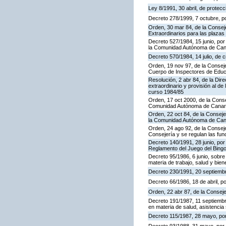
Ley 8/1991, 30 abril, de protecc
Decreto 278/1999, 7 octubre, p
Orden, 30 mar 84, de la Consej
Extraordinarios para las plaza
Decreto 527/1984, 15 junio, por
la Comunidad Autónoma de Cana
Decreto 570/1984, 14 julio, de 
Orden, 19 nov 97, de la Conseje
Cuerpo de Inspectores de Educ
Resolución, 2 abr 84, de la Dir
extraordinario y provisión al 
curso 1984/85
Orden, 17 oct 2000, de la Conse
Comunidad Autónoma de Canar
Orden, 22 oct 84, de la Conseje
la Comunidad Autónoma de Can
Orden, 24 ago 92, de la Conseje
Consejería y se regulan las fu
Decreto 140/1991, 28 junio, por
Reglamento del Juego del Bing
Decreto 95/1986, 6 junio, sobre
materia de trabajo, salud y bien
Decreto 230/1991, 20 septiemb
Decreto 66/1986, 18 de abril, p
Orden, 22 abr 87, de la Conseje
Decreto 191/1987, 11 septiembre
en materia de salud, asistencia 
Decreto 115/1987, 28 mayo, por