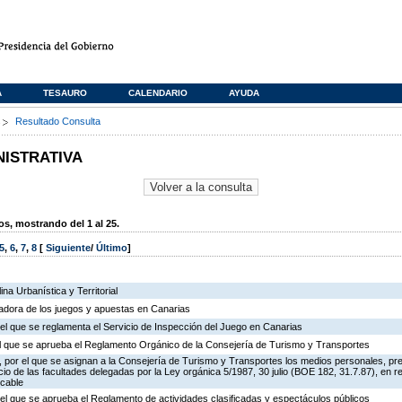
A
TESAURO
CALENDARIO
AYUDA
s
Resultado Consulta
NISTRATIVA
, mostrando del 1 al 25.
5
,
6
,
7
,
8
[
Siguiente
/
Último
]
na Urbanística y Territorial
ladora de los juegos y apuestas en Canarias
el que se reglamenta el Servicio de Inspección del Juego en Canarias
 el que se aprueba el Reglamento Orgánico de la Consejería de Turismo y Transportes
 por el que se asignan a la Consejería de Turismo y Transportes los medios personales, pr
icio de las facultades delegadas por la Ley orgánica 5/1987, 30 julio (BOE 182, 31.7.87), en r
 cable
el que se aprueba el Reglamento de actividades clasificadas y espectáculos públicos