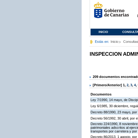
INICIO
CONSULT
Estás en:
Inicio
Consulta
INSPECCION ADMI
209 documentos encontrados
[Primero/Anterior]
1
,
2
,
3
,
4
,
Documentos
Ley 7/1990, 14 mayo, de Discipli
Ley 6/1985, 30 diciembre, regu
Decreto 88/1990, 23 mayo, por 
Decreto 56/1992, 30 abril, por
Decreto 224/1990, 8 noviembre,
patrimoniales adscritos al ejerc
transportes por carretera y por
Decreto 86/2013, 1 agosto, por 