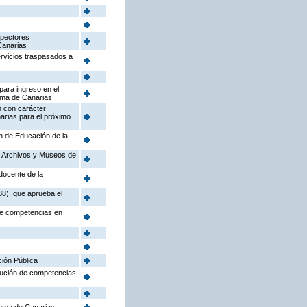
spectores
Canarias
ervicios traspasados a
para ingreso en el
oma de Canarias
n con carácter
arias para el próximo
ón de Educación de la
o, Archivos y Museos de
docente de la
88), que aprueba el
 de competencias en
ción Pública
ibución de competencias