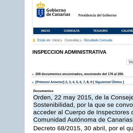
INICIO
CONSULTA
TESAURO
CALEN
Estás en:
Inicio
Consultas
Resultado Consulta
INSPECCION ADMINISTRATIVA
209 documentos encontrados, mostrando del 176 al 200.
[
Primero
/
Anterior
]
2
,
3
,
4
,
5
,
6
,
7
,
8
,
9
[
Siguiente
/
Último
]
Documentos
Orden, 22 may 2015, de la Conseje
Sostenibilidad, por la que se conv
acceder al Cuerpo de Inspectores 
Comunidad Autónoma de Canarias
Decreto 68/2015, 30 abril, por el q