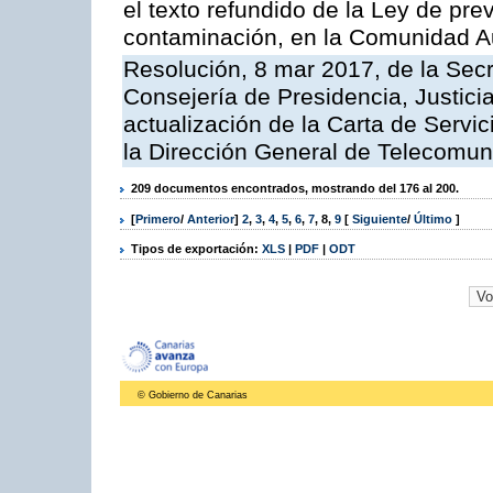
el texto refundido de la Ley de pre
contaminación, en la Comunidad A
Resolución, 8 mar 2017, de la Secr
Consejería de Presidencia, Justicia
actualización de la Carta de Servi
la Dirección General de Telecomu
209 documentos encontrados, mostrando del 176 al 200.
[
Primero
/
Anterior
]
2
,
3
,
4
,
5
,
6
,
7
,
8
,
9
[
Siguiente
/
Último
]
Tipos de exportación:
XLS
|
PDF
|
ODT
© Gobierno de Canarias