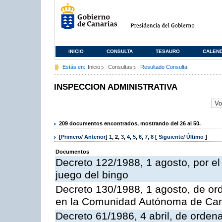
INICIO
CONSULTA
TESAURO
CALEN
Estás en:
Inicio
Consultas
Resultado Consulta
INSPECCION ADMINISTRATIVA
209 documentos encontrados, mostrando del 26 al 50.
[
Primero
/
Anterior
]
1
,
2
,
3
,
4
,
5
,
6
,
7
,
8
[
Siguiente
/
Último
]
Documentos
Decreto 122/1988, 1 agosto, por e
juego del bingo
Decreto 130/1988, 1 agosto, de or
en la Comunidad Autónoma de Can
Decreto 61/1986, 4 abril, de orden