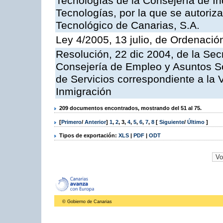
Tecnologías de la Consejería de I
Tecnologías, por la que se autoriza 
Tecnológico de Canarias, S.A.
Ley 4/2005, 13 julio, de Ordenaci
Resolución, 22 dic 2004, de la Sec
Consejería de Empleo y Asuntos Soc
de Servicios correspondiente a la 
Inmigración
209 documentos encontrados, mostrando del 51 al 75.
[
Primero
/
Anterior
]
1
,
2
,
3
,
4
,
5
,
6
,
7
,
8
[
Siguiente
/
Último
]
Tipos de exportación:
XLS
|
PDF
|
ODT
© Gobierno de Canarias