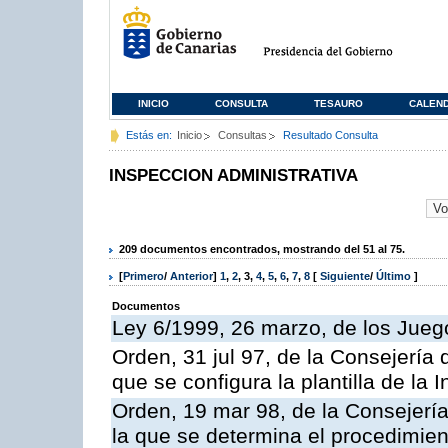
INICIO
CONSULTA
TESAURO
CALEN
Estás en:
Inicio
Consultas
Resultado Consulta
INSPECCION ADMINISTRATIVA
209 documentos encontrados, mostrando del 51 al 75.
[
Primero
/
Anterior
]
1
,
2
,
3
,
4
,
5
,
6
,
7
,
8
[
Siguiente
/
Último
]
Documentos
Ley 6/1999, 26 marzo, de los Jueg
Orden, 31 jul 97, de la Consejería 
que se configura la plantilla de la
Orden, 19 mar 98, de la Consejería
la que se determina el procedimient