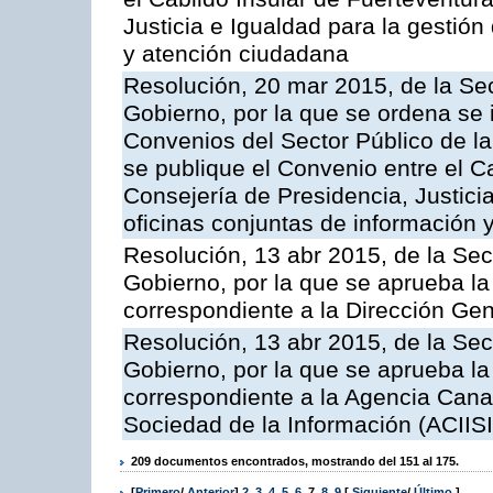
Justicia e Igualdad para la gestión
y atención ciudadana
Resolución, 20 mar 2015, de la Sec
Gobierno, por la que se ordena se 
Convenios del Sector Público de 
se publique el Convenio entre el C
Consejería de Presidencia, Justicia
oficinas conjuntas de información 
Resolución, 13 abr 2015, de la Sec
Gobierno, por la que se aprueba la 
correspondiente a la Dirección Gene
Resolución, 13 abr 2015, de la Sec
Gobierno, por la que se aprueba la 
correspondiente a la Agencia Canar
Sociedad de la Información (ACIISI
209 documentos encontrados, mostrando del 151 al 175.
[
Primero
/
Anterior
]
2
,
3
,
4
,
5
,
6
,
7
,
8
,
9
[
Siguiente
/
Último
]