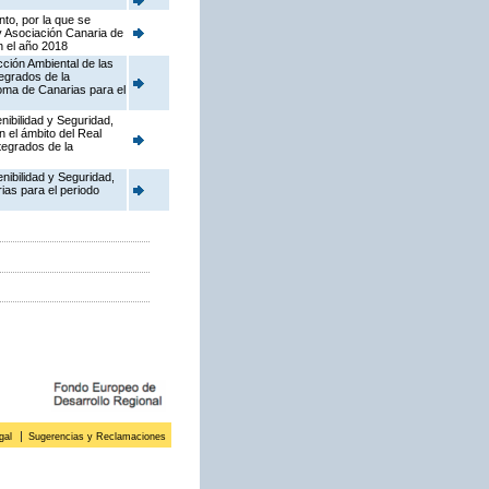
to, por la que se
y Asociación Canaria de
n el año 2018
cción Ambiental de las
tegrados de la
oma de Canarias para el
nibilidad y Seguridad,
n el ámbito del Real
tegrados de la
enibilidad y Seguridad,
ias para el periodo
gal
Sugerencias y Reclamaciones