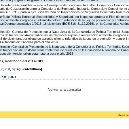
 se crea y regula el Registro de Explotaciones Ganaderas de Canarias
 Secretaría General Técnica de la Consejería de Economía, Industria, Comercio y Conocimien
venio de Colaboración entre la Consejería de Economía, Industria, Comercio y Conocimiento 
ol (ACEICO), para la ejecución del Plan de Inspecciones de Seguridad Industrial y Minera e
ría de Política Territorial, Sostenibilidad y Seguridad, por la que se aprueba el Plan de Inspe
ción ambiental integrada en el ámbito del texto refundido de la Ley de prevención y control in
al Decreto Legislativo 1/2016, 16 diciembre (BOE 316, 31.12.2016), en la Comunidad Autón
rección General de Protección de la Naturaleza de la Consejería de Política Territorial, Soste
ma de Inspección Ambiental de las instalaciones sujetas a autorización ambiental integrada e
16 de diciembre, por el que se aprueba el texto refundido de la Ley de prevención y control in
d Autónoma de Canarias para el año 2018
irección General de Protección de la Naturaleza de la Consejería de Política Territorial, Sost
 de Inspección de traslados transfronterizos de residuos en la Comunidad Autónoma de Canar
spección Ambiental en esta materia para el año 2018
, mostrando del 201 al 209.
,
6
,
7
,
8
,
9
[Siguiente/Último]
|
PDF
|
ODT
Aviso Le