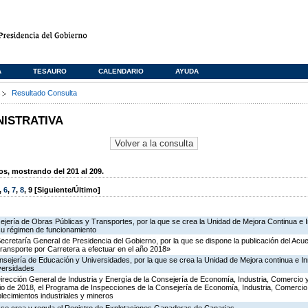
A
TESAURO
CALENDARIO
AYUDA
s
Resultado Consulta
NISTRATIVA
, mostrando del 201 al 209.
,
6
,
7
,
8
,
9
[Siguiente/Último]
ejería de Obras Públicas y Transportes, por la que se crea la Unidad de Mejora Continua e 
su régimen de funcionamiento
Secretaría General de Presidencia del Gobierno, por la que se dispone la publicación del Acu
ransporte por Carretera a efectuar en el año 2018»
nsejería de Educación y Universidades, por la que se crea la Unidad de Mejora continua e In
versidades
irección General de Industria y Energía de la Consejería de Economía, Industria, Comercio 
icio de 2018, el Programa de Inspecciones de la Consejería de Economía, Industria, Comerci
blecimientos industriales y mineros