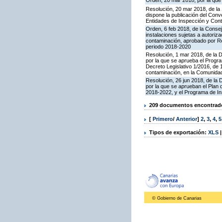
Orden, 20 mar 2018, por la que
Resolución, 20 mar 2018, de la
dispone la publicación del Con
Entidades de Inspección y Contr
Orden, 6 feb 2018, de la Conseje
instalaciones sujetas a autoriza
contaminación, aprobado por Re
periodo 2018-2020
Resolución, 1 mar 2018, de la Di
por la que se aprueba el Progra
Decreto Legislativo 1/2016, de 
contaminación, en la Comunida
Resolución, 26 jun 2018, de la D
por la que se aprueban el Plan
2018-2022, y el Programa de In
209 documentos encontrados
[
Primero
/
Anterior
]
2
,
3
,
4
,
5
Tipos de exportación:
XLS
© Gobierno de Canarias