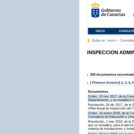
INICIO
CONSULT
Estás en:
Inicio
Consulta
INSPECCION ADMI
209 documentos encontrados
[
Primero
/
Anterior
]
2
,
3
,
4
,
5
Documentos
Orden, 15 nov 2017, de la Cons
Departamento, y se establece 
Resolución, 26 dic 2017, de la 
«Plan Anual de Inspección del T
Orden, 16 enero 2018, de la Co
Consejería de Educación y Uni
Resolución, 1 mar 2018, de la D
que se actualiza, para el ejerc
materia de instalaciones y esta