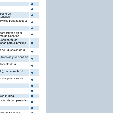
spectores
Canarias
ervicios traspasados a
para ingreso en el
oma de Canarias
n con carácter
arias para el próximo
ón de Educación de la
o, Archivos y Museos de
docente de la
88), que aprueba el
 de competencias en
ción Pública
ibución de competencias