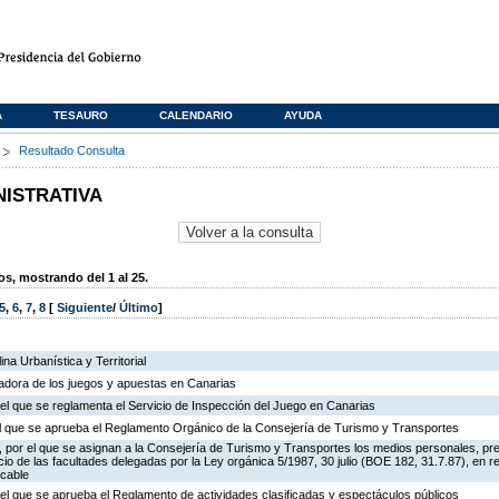
A
TESAURO
CALENDARIO
AYUDA
s
Resultado Consulta
NISTRATIVA
, mostrando del 1 al 25.
5
,
6
,
7
,
8
[
Siguiente
/
Último
]
na Urbanística y Territorial
ladora de los juegos y apuestas en Canarias
el que se reglamenta el Servicio de Inspección del Juego en Canarias
 el que se aprueba el Reglamento Orgánico de la Consejería de Turismo y Transportes
 por el que se asignan a la Consejería de Turismo y Transportes los medios personales, pr
icio de las facultades delegadas por la Ley orgánica 5/1987, 30 julio (BOE 182, 31.7.87), en r
 cable
el que se aprueba el Reglamento de actividades clasificadas y espectáculos públicos