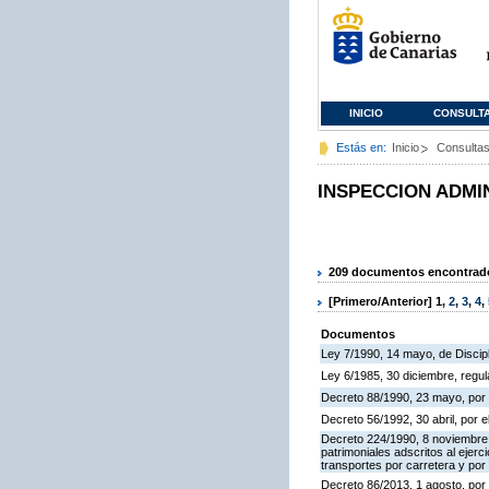
INICIO
CONSULT
Estás en:
Inicio
Consulta
INSPECCION ADMI
209 documentos encontrados
[Primero/Anterior]
1
,
2
,
3
,
4
,
Documentos
Ley 7/1990, 14 mayo, de Discipli
Ley 6/1985, 30 diciembre, regu
Decreto 88/1990, 23 mayo, por 
Decreto 56/1992, 30 abril, por
Decreto 224/1990, 8 noviembre,
patrimoniales adscritos al ejerc
transportes por carretera y por
Decreto 86/2013, 1 agosto, por 