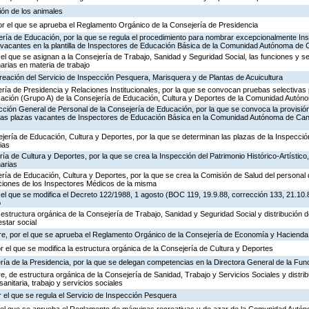
ión de los animales
or el que se aprueba el Reglamento Orgánico de la Consejería de Presidencia
ería de Educación, por la que se regula el procedimiento para nombrar excepcionalmente In
s vacantes en la plantilla de Inspectores de Educación Básica de la Comunidad Autónoma de 
 el que se asignan a la Consejería de Trabajo, Sanidad y Seguridad Social, las funciones y s
rias en materia de trabajo
creación del Servicio de Inspección Pesquera, Marisquera y de Plantas de Acuicultura
ría de Presidencia y Relaciones Institucionales, por la que se convocan pruebas selectivas 
ación (Grupo A) de la Consejería de Educación, Cultura y Deportes de la Comunidad Autón
ección General de Personal de la Consejería de Educación, por la que se convoca la provisió
de las plazas vacantes de Inspectores de Educación Básica en la Comunidad Autónoma de Can
jería de Educación, Cultura y Deportes, por la que se determinan las plazas de la Inspecci
ias
ría de Cultura y Deportes, por la que se crea la Inspección del Patrimonio Histórico-Artístic
arias
ría de Educación, Cultura y Deportes, por la que se crea la Comisión de Salud del personal 
nciones de los Inspectores Médicos de la misma
 el que se modifica el Decreto 122/1988, 1 agosto (BOC 119, 19.9.88, corrección 133, 21.10.
o
 estructura orgánica de la Consejería de Trabajo, Sanidad y Seguridad Social y distribución
estar social
re, por el que se aprueba el Reglamento Orgánico de la Consejería de Economía y Hacienda
or el que se modifica la estructura orgánica de la Consejería de Cultura y Deportes
ría de la Presidencia, por la que se delegan competencias en la Directora General de la Fun
, de estructura orgánica de la Consejería de Sanidad, Trabajo y Servicios Sociales y distr
sanitaria, trabajo y servicios sociales
 el que se regula el Servicio de Inspección Pesquera