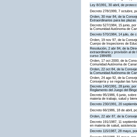
Ley 8/1991, 30 abril, de protecc
Decreto 278/1999, 7 octubre, p
Orden, 30 mar 84, de la Consej
Extraordinarios para las plaza
Decreto 527/1984, 15 junio, por
la Comunidad Autónoma de Cana
Decreto 570/1984, 14 julio, de 
Orden, 19 nov 97, de la Conseje
Cuerpo de Inspectores de Educ
Resolución, 2 abr 84, de la Dir
extraordinario y provisión al 
curso 1984/85
Orden, 17 oct 2000, de la Conse
Comunidad Autónoma de Canar
Orden, 22 oct 84, de la Conseje
la Comunidad Autónoma de Can
Orden, 24 ago 92, de la Conseje
Consejería y se regulan las fu
Decreto 140/1991, 28 junio, por
Reglamento del Juego del Bing
Decreto 95/1986, 6 junio, sobre
materia de trabajo, salud y bien
Decreto 230/1991, 20 septiemb
Decreto 66/1986, 18 de abril, p
Orden, 22 abr 87, de la Conseje
Decreto 191/1987, 11 septiembre
en materia de salud, asistencia 
Decreto 115/1987, 28 mayo, por