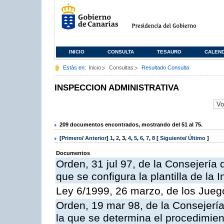
INICIO
CONSULTA
TESAURO
CALEN
Estás en:
Inicio
Consultas
Resultado Consulta
INSPECCION ADMINISTRATIVA
209 documentos encontrados, mostrando del 51 al 75.
[
Primero
/
Anterior
]
1
,
2
,
3
,
4
,
5
,
6
,
7
,
8
[
Siguiente
/
Último
]
Documentos
Orden, 31 jul 97, de la Consejería 
que se configura la plantilla de la
Ley 6/1999, 26 marzo, de los Jueg
Orden, 19 mar 98, de la Consejería
la que se determina el procedimient