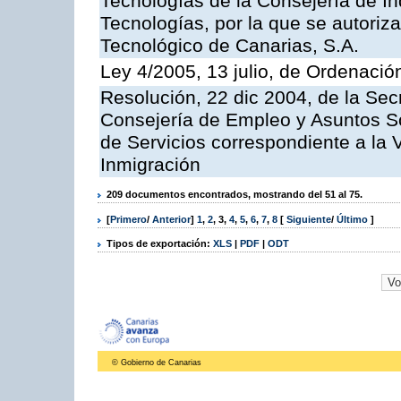
Tecnologías de la Consejería de I
Tecnologías, por la que se autoriza 
Tecnológico de Canarias, S.A.
Ley 4/2005, 13 julio, de Ordenaci
Resolución, 22 dic 2004, de la Sec
Consejería de Empleo y Asuntos Soc
de Servicios correspondiente a la 
Inmigración
209 documentos encontrados, mostrando del 51 al 75.
[
Primero
/
Anterior
]
1
,
2
,
3
,
4
,
5
,
6
,
7
,
8
[
Siguiente
/
Último
]
Tipos de exportación:
XLS
|
PDF
|
ODT
© Gobierno de Canarias