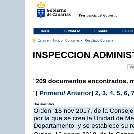
INICIO
CONSULTA
TESAURO
CALEN
Estás en:
Inicio
Consultas
Resultado Consulta
INSPECCION ADMINIS
209 documentos encontrados, mo
[
Primero
/
Anterior
]
2
,
3
,
4
,
5
,
6
,
Documentos
Orden, 15 nov 2017, de la Conseje
por la que se crea la Unidad de Me
Departamento, y se establece su 