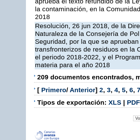
aprueba el texto refundido de la L
la contaminación, en la Comunida
2018
Resolución, 26 jun 2018, de la Dir
Naturaleza de la Consejería de Polít
Seguridad, por la que se aprueban 
transfronterizos de residuos en l
el periodo 2018-2022, y el Progra
materia para el año 2018
209 documentos encontrados, mo
[
Primero
/
Anterior
]
2
,
3
,
4
,
5
,
6
,
Tipos de exportación:
XLS
|
PDF