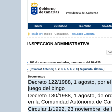
INICIO
CONSULTA
TESAURO
CALEN
Estás en:
Inicio
Consultas
Resultado Consulta
INSPECCION ADMINISTRATIVA
209 documentos encontrados, mostrando del 26 al 50.
[
Primero
/
Anterior
]
1
,
2
,
3
,
4
,
5
,
6
,
7
,
8
[
Siguiente
/
Último
]
Documentos
Decreto 122/1988, 1 agosto, por e
juego del bingo
Decreto 130/1988, 1 agosto, de or
en la Comunidad Autónoma de Can
Circular 1/1992, 23 noviembre, de 