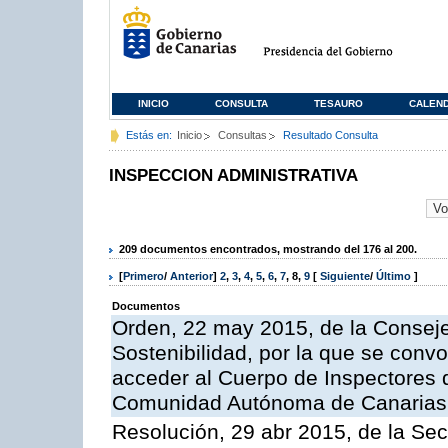
INICIO
CONSULTA
TESAURO
CALEN
Estás en:
Inicio
Consultas
Resultado Consulta
INSPECCION ADMINISTRATIVA
209 documentos encontrados, mostrando del 176 al 200.
[
Primero
/
Anterior
]
2
,
3
,
4
,
5
,
6
,
7
,
8
,
9
[
Siguiente
/
Último
]
Documentos
Orden, 22 may 2015, de la Conseje
Sostenibilidad, por la que se conv
acceder al Cuerpo de Inspectores 
Comunidad Autónoma de Canarias
Resolución, 29 abr 2015, de la Sec