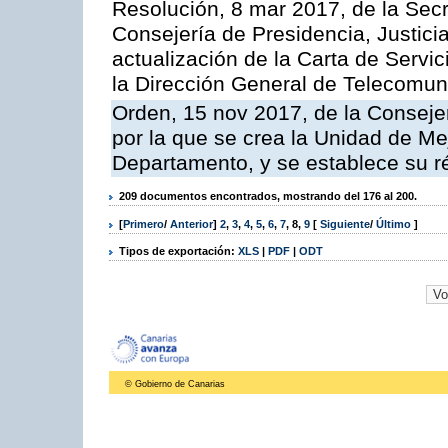
Resolución, 8 mar 2017, de la Secr
Consejería de Presidencia, Justicia
actualización de la Carta de Servi
la Dirección General de Telecomu
Orden, 15 nov 2017, de la Conseje
por la que se crea la Unidad de Me
Departamento, y se establece su 
209 documentos encontrados, mostrando del 176 al 200.
[
Primero
/
Anterior
]
2
,
3
,
4
,
5
,
6
,
7
,
8
,
9
[
Siguiente
/
Último
]
Tipos de exportación:
XLS
|
PDF
|
ODT
© Gobierno de Canarias