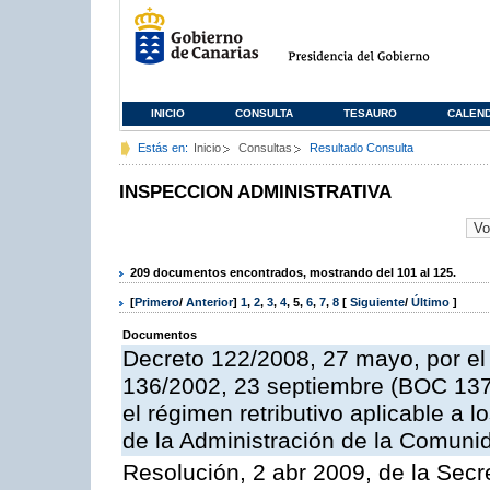
INICIO
CONSULTA
TESAURO
CALEN
Estás en:
Inicio
Consultas
Resultado Consulta
INSPECCION ADMINISTRATIVA
209 documentos encontrados, mostrando del 101 al 125.
[
Primero
/
Anterior
]
1
,
2
,
3
,
4
,
5
,
6
,
7
,
8
[
Siguiente
/
Último
]
Documentos
Decreto 122/2008, 27 mayo, por el
136/2002, 23 septiembre (BOC 137,
el régimen retributivo aplicable a 
de la Administración de la Comun
Resolución, 2 abr 2009, de la Secr