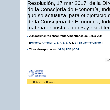
Resolución, 17 mar 2017, de la Dir
de la Consejería de Economía, Indu
que se actualiza, para el ejercici
de la Consejería de Economía, Ind
materia de instalaciones y estable
209 documentos encontrados, mostrando del 176 al 200.
[
Primero
/
Anterior
]
2
,
3
,
4
,
5
,
6
,
7
,
8
,
9
[
Siguiente
/
Último
]
Tipos de exportación:
XLS
|
PDF
|
ODT
© Gobierno de Canarias