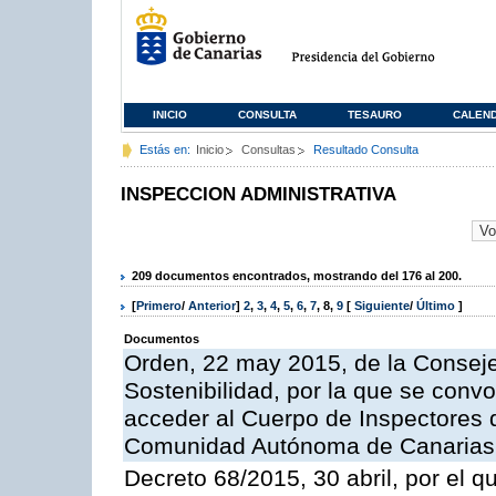
INICIO
CONSULTA
TESAURO
CALEN
Estás en:
Inicio
Consultas
Resultado Consulta
INSPECCION ADMINISTRATIVA
209 documentos encontrados, mostrando del 176 al 200.
[
Primero
/
Anterior
]
2
,
3
,
4
,
5
,
6
,
7
,
8
,
9
[
Siguiente
/
Último
]
Documentos
Orden, 22 may 2015, de la Conseje
Sostenibilidad, por la que se conv
acceder al Cuerpo de Inspectores 
Comunidad Autónoma de Canarias
Decreto 68/2015, 30 abril, por el q