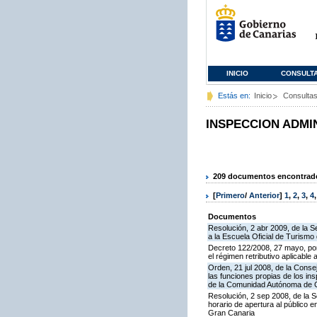
INICIO
CONSULT
Estás en:
Inicio
Consulta
INSPECCION ADMI
209 documentos encontrados
[
Primero
/
Anterior
]
1
,
2
,
3
,
4
Documentos
Resolución, 2 abr 2009, de la S
a la Escuela Oficial de Turism
Decreto 122/2008, 27 mayo, por
el régimen retributivo aplicabl
Orden, 21 jul 2008, de la Conse
las funciones propias de los in
de la Comunidad Autónoma de 
Resolución, 2 sep 2008, de la S
horario de apertura al público 
Gran Canaria