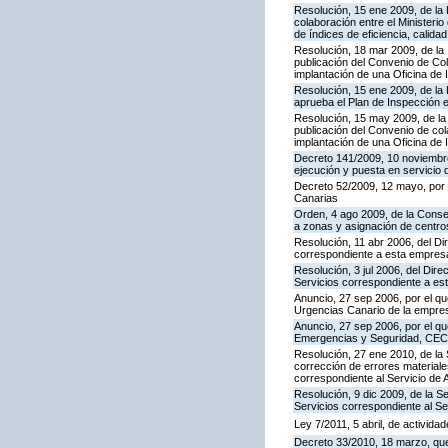
Resolución, 15 ene 2009, de la
colaboración entre el Ministeri
de índices de eficiencia, calid
Resolución, 18 mar 2009, de la 
publicación del Convenio de Col
implantación de una Oficina de
Resolución, 15 ene 2009, de la 
aprueba el Plan de Inspección 
Resolución, 15 may 2009, de la 
publicación del Convenio de col
implantación de una Oficina de
Decreto 141/2009, 10 noviembre,
ejecución y puesta en servicio 
Decreto 52/2009, 12 mayo, por
Canarias
Orden, 4 ago 2009, de la Consej
a zonas y asignación de centr
Resolución, 11 abr 2006, del D
correspondiente a esta empres
Resolución, 3 jul 2006, del Dire
Servicios correspondiente a e
Anuncio, 27 sep 2006, por el qu
Urgencias Canario de la empres
Anuncio, 27 sep 2006, por el qu
Emergencias y Seguridad, CE
Resolución, 27 ene 2010, de la 
corrección de errores materiale
correspondiente al Servicio de 
Resolución, 9 dic 2009, de la S
Servicios correspondiente al Se
Ley 7/2011, 5 abril, de activid
Decreto 33/2010, 18 marzo, que