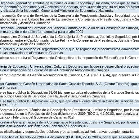
 Dirección General de Tributos de la Consejería de Economía y Hacienda, por la que se hace 
o de Economía y Hacienda y el Gobierno de Canarias, para la cesión gratuita del uso del sist
ad y eficacia de la Inspección General del Ministerio de Economía y Hacienda
Inspección General de Servicios de la Consejería de Presidencia, Justicia y Seguridad, por l
aboración entre el Cabildo Insular de Lanzarote y la Consejería de Presidencia, Justicia y Se
 Información y Atención Ciudadana
Dirección General de Farmacia del Servicio Canario de la Salud de la Consejería de Sanidad
en materia de ordenación farmacéutica para el año 2009
Inspección General de Servicios de la Consejería de Presidencia, Justicia y Seguridad, por 
aboración entre el Cabildo Insular de La Palma y la Consejería de Presidencia, Justicia y Seg
 Información y Atención Ciudadana
 por el que se aprueba el Reglamento por el que se regulan los procedimientos administrativ
de las instalaciones eléctricas en Canarias
 el que se aprueba el Reglamento de Ordenación de la Inspección de Educación de la Comu
ería de Educación, Universidades, Cultura y Deportes, por la que se desarrolla el procedimi
os en la Inspección de Educación de la Comunidad Autónoma de Canarias
irector Gerente de la Gestión Recaudatoria de Canarias, S.A. (GRECASA), que autoriza la Ca
a
ctor Gerente de Gestión Urbanística de Santa Cruz de Tenerife, S. A. (Gestur Tenerife), que a
sta empresa
e se hace pública la Disposición 59/06 bis, que aprueba el contenido de la Carta de Servicios
a pública Gestión de Servicios para la Salud y Seguridad en Canarias
e se hace pública la Disposición 59/06, que aprueba el contenido de la Carta de Servicios d
COES 1-1-2
Secretaría General Técnica de la Consejería de Presidencia, Justicia y Seguridad, por la que
s detectados en la Resolución de 9 de diciembre de 2009 (BOC 1, 4.1.2010), que autoriza la
Atención Telefónica del Gobierno de Canarias 012
ecretaría General Técnica de la Consejería de Presidencia, Justicia y Seguridad, por la que s
rvicio de Atención Telefónica del Gobierno de Canarias 012
ades clasificadas y espectáculos públicos y otras medidas administrativas complementarias
 modifica el Decreto 220/2000, 4 diciembre (BOC 166, 22.12.2000), por el que se regulan las