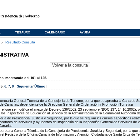
A
TESAURO
CALENDARIO
AYUDA
s
Resultado Consulta
NISTRATIVA
, mostrando del 101 al 125.
,
5
,
6
,
7
,
8
[
Siguiente
/
Último
]
ecretaría General Técnica de la Consejería de Turismo, por la que se aprueba la Carta de S
o de Canarias, dependiente de la Dirección General de Ordenación y Promoción Turística
 el que se modifica el anexo del Decreto 136/2002, 23 septiembre (BOC 137, 14.10.2002), p
e a los Inspectores de Educación al Servicio de la Administración de la Comunidad Autónoma 
jería de Presidencia, Justicia y Seguridad, por la que se regulan los cursos específicos rel
spectores de servicios y ayudantes de inspección de la Inspección General de Servicios de la
Canarias
ecretaria General Técnica de la Consejería de Presidencia, Justicia y Seguridad, por la que
en el Registro de la Oficina Canaria de Información y Atención Ciudadana de Santa Cruz de T