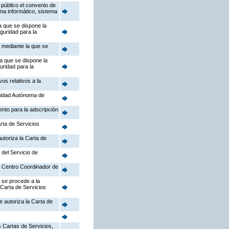
público el convenio de
ema informático, sistema
a que se dispone la
guridad para la
, mediante la que se
la que se dispone la
uridad para la
os relativos a la
nidad Autónoma de
ento para la adscripción
rta de Servicios
utoriza la Carta de
 del Servicio de
el Centro Coordinador de
 se procede a la
 Carta de Servicios
e autoriza la Carta de
 Cartas de Servicios,