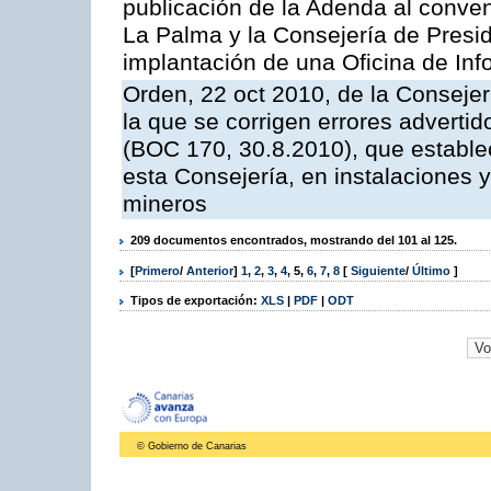
publicación de la Adenda al conveni
La Palma y la Consejería de Presid
implantación de una Oficina de In
Orden, 22 oct 2010, de la Consejer
la que se corrigen errores adverti
(BOC 170, 30.8.2010), que estable
esta Consejería, en instalaciones y
mineros
209 documentos encontrados, mostrando del 101 al 125.
[
Primero
/
Anterior
]
1
,
2
,
3
,
4
,
5
,
6
,
7
,
8
[
Siguiente
/
Último
]
Tipos de exportación:
XLS
|
PDF
|
ODT
© Gobierno de Canarias