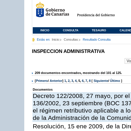
INICIO
CONSULTA
TESAURO
CALEN
Estás en:
Inicio
Consultas
Resultado Consulta
INSPECCION ADMINISTRATIVA
209 documentos encontrados, mostrando del 101 al 125.
[
Primero
/
Anterior
]
1
,
2
,
3
,
4
,
5
,
6
,
7
,
8
[
Siguiente
/
Último
]
Documentos
Decreto 122/2008, 27 mayo, por el
136/2002, 23 septiembre (BOC 137,
el régimen retributivo aplicable a 
de la Administración de la Comun
Resolución, 15 ene 2009, de la Dir