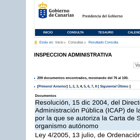
INICIO
CONSULTA
TESAURO
CALEN
Estás en:
Inicio
Consultas
Resultado Consulta
INSPECCION ADMINISTRATIVA
209 documentos encontrados, mostrando del 76 al 100.
[
Primero
/
Anterior
]
1
,
2
,
3
,
4
,
5
,
6
,
7
,
8
[
Siguiente
/
Último
]
Documentos
Resolución, 15 dic 2004, del Direct
Administración Pública (ICAP) de l
por la que se autoriza la Carta de 
organismo autónomo
Ley 4/2005, 13 julio, de Ordenaci