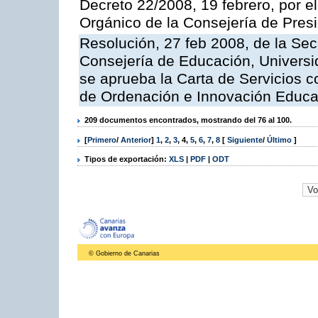
Decreto 22/2008, 19 febrero, por 
Orgánico de la Consejería de Presi
Resolución, 27 feb 2008, de la Sec
Consejería de Educación, Universid
se aprueba la Carta de Servicios c
de Ordenación e Innovación Educa
209 documentos encontrados, mostrando del 76 al 100.
[
Primero
/
Anterior
]
1
,
2
,
3
,
4
,
5
,
6
,
7
,
8
[
Siguiente
/
Último
]
Tipos de exportación:
XLS
|
PDF
|
ODT
© Gobierno de Canarias