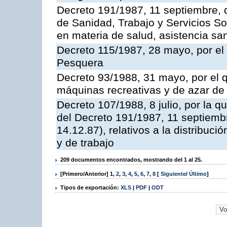
Decreto 191/1987, 11 septiembre, d
de Sanidad, Trabajo y Servicios So
en materia de salud, asistencia sani
Decreto 115/1987, 28 mayo, por el 
Pesquera
Decreto 93/1988, 31 mayo, por el 
máquinas recreativas y de azar d
Decreto 107/1988, 8 julio, por la 
del Decreto 191/1987, 11 septiemb
14.12.87), relativos a la distribuc
y de trabajo
209 documentos encontrados, mostrando del 1 al 25.
[Primero/Anterior]
1
,
2
,
3
,
4
,
5
,
6
,
7
,
8
[
Siguiente
/
Último
]
Tipos de exportación:
XLS
|
PDF
|
ODT