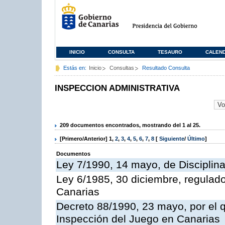
INICIO
CONSULTA
TESAURO
CALEN
Estás en:
Inicio
Consultas
Resultado Consulta
INSPECCION ADMINISTRATIVA
209 documentos encontrados, mostrando del 1 al 25.
[Primero/Anterior]
1
,
2
,
3
,
4
,
5
,
6
,
7
,
8
[
Siguiente
/
Último
]
Documentos
Ley 7/1990, 14 mayo, de Disciplina 
Ley 6/1985, 30 diciembre, regulad
Canarias
Decreto 88/1990, 23 mayo, por el q
Inspección del Juego en Canarias