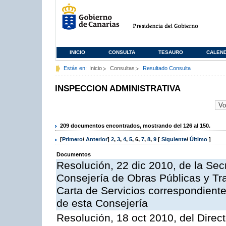
INICIO
CONSULTA
TESAURO
CALEN
Estás en:
Inicio
Consultas
Resultado Consulta
INSPECCION ADMINISTRATIVA
209 documentos encontrados, mostrando del 126 al 150.
[
Primero
/
Anterior
]
2
,
3
,
4
,
5
,
6
,
7
,
8
,
9
[
Siguiente
/
Último
]
Documentos
Resolución, 22 dic 2010, de la Sec
Consejería de Obras Públicas y Tra
Carta de Servicios correspondiente
de esta Consejería
Resolución, 18 oct 2010, del Direc