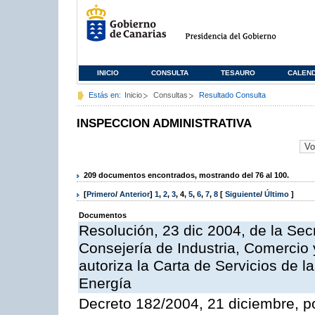
INICIO
CONSULTA
TESAURO
CALEN
Estás en:
Inicio
Consultas
Resultado Consulta
INSPECCION ADMINISTRATIVA
209 documentos encontrados, mostrando del 76 al 100.
[
Primero
/
Anterior
]
1
,
2
,
3
,
4
,
5
,
6
,
7
,
8
[
Siguiente
/
Último
]
Documentos
Resolución, 23 dic 2004, de la Sec
Consejería de Industria, Comercio
autoriza la Carta de Servicios de l
Energía
Decreto 182/2004, 21 diciembre, p