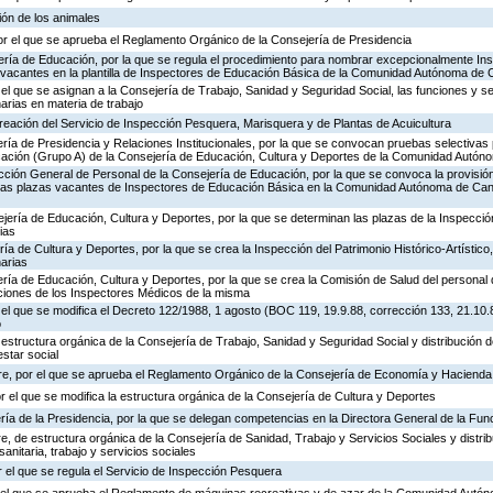
ión de los animales
or el que se aprueba el Reglamento Orgánico de la Consejería de Presidencia
ería de Educación, por la que se regula el procedimiento para nombrar excepcionalmente In
s vacantes en la plantilla de Inspectores de Educación Básica de la Comunidad Autónoma de 
 el que se asignan a la Consejería de Trabajo, Sanidad y Seguridad Social, las funciones y s
rias en materia de trabajo
creación del Servicio de Inspección Pesquera, Marisquera y de Plantas de Acuicultura
ría de Presidencia y Relaciones Institucionales, por la que se convocan pruebas selectivas 
ación (Grupo A) de la Consejería de Educación, Cultura y Deportes de la Comunidad Autón
ección General de Personal de la Consejería de Educación, por la que se convoca la provisió
de las plazas vacantes de Inspectores de Educación Básica en la Comunidad Autónoma de Can
jería de Educación, Cultura y Deportes, por la que se determinan las plazas de la Inspecci
ias
ría de Cultura y Deportes, por la que se crea la Inspección del Patrimonio Histórico-Artístic
arias
ría de Educación, Cultura y Deportes, por la que se crea la Comisión de Salud del personal 
nciones de los Inspectores Médicos de la misma
 el que se modifica el Decreto 122/1988, 1 agosto (BOC 119, 19.9.88, corrección 133, 21.10.
o
 estructura orgánica de la Consejería de Trabajo, Sanidad y Seguridad Social y distribución
estar social
re, por el que se aprueba el Reglamento Orgánico de la Consejería de Economía y Hacienda
or el que se modifica la estructura orgánica de la Consejería de Cultura y Deportes
ría de la Presidencia, por la que se delegan competencias en la Directora General de la Fun
, de estructura orgánica de la Consejería de Sanidad, Trabajo y Servicios Sociales y distr
sanitaria, trabajo y servicios sociales
 el que se regula el Servicio de Inspección Pesquera