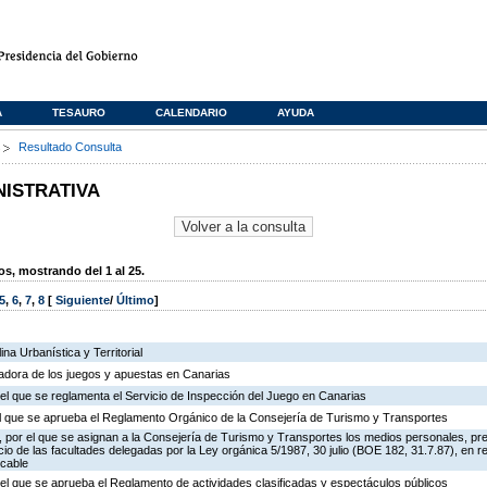
A
TESAURO
CALENDARIO
AYUDA
s
Resultado Consulta
NISTRATIVA
, mostrando del 1 al 25.
5
,
6
,
7
,
8
[
Siguiente
/
Último
]
na Urbanística y Territorial
ladora de los juegos y apuestas en Canarias
el que se reglamenta el Servicio de Inspección del Juego en Canarias
 el que se aprueba el Reglamento Orgánico de la Consejería de Turismo y Transportes
 por el que se asignan a la Consejería de Turismo y Transportes los medios personales, pr
icio de las facultades delegadas por la Ley orgánica 5/1987, 30 julio (BOE 182, 31.7.87), en r
 cable
el que se aprueba el Reglamento de actividades clasificadas y espectáculos públicos