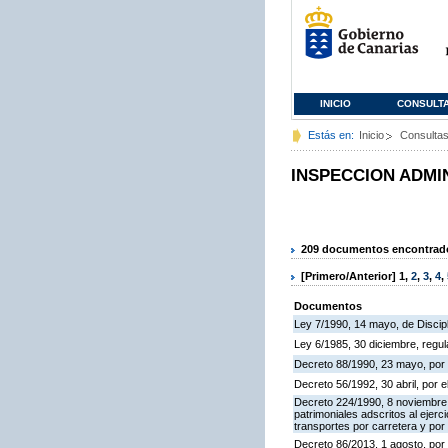
INICIO
CONSULT
Estás en:
Inicio
Consulta
INSPECCION ADMI
209 documentos encontrados
[Primero/Anterior]
1
,
2
,
3
,
4
,
Documentos
Ley 7/1990, 14 mayo, de Discipli
Ley 6/1985, 30 diciembre, regu
Decreto 88/1990, 23 mayo, por 
Decreto 56/1992, 30 abril, por
Decreto 224/1990, 8 noviembre,
patrimoniales adscritos al ejerc
transportes por carretera y por
Decreto 86/2013, 1 agosto, por 