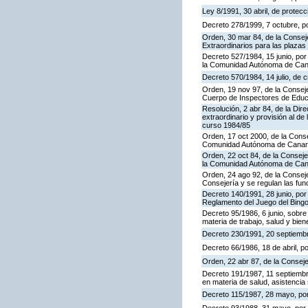
Ley 8/1991, 30 abril, de protecc
Decreto 278/1999, 7 octubre, p
Orden, 30 mar 84, de la Consej
Extraordinarios para las plaza
Decreto 527/1984, 15 junio, por
la Comunidad Autónoma de Cana
Decreto 570/1984, 14 julio, de 
Orden, 19 nov 97, de la Conseje
Cuerpo de Inspectores de Educ
Resolución, 2 abr 84, de la Dir
extraordinario y provisión al 
curso 1984/85
Orden, 17 oct 2000, de la Conse
Comunidad Autónoma de Canar
Orden, 22 oct 84, de la Conseje
la Comunidad Autónoma de Can
Orden, 24 ago 92, de la Conseje
Consejería y se regulan las fu
Decreto 140/1991, 28 junio, por
Reglamento del Juego del Bing
Decreto 95/1986, 6 junio, sobre
materia de trabajo, salud y bien
Decreto 230/1991, 20 septiemb
Decreto 66/1986, 18 de abril, p
Orden, 22 abr 87, de la Conseje
Decreto 191/1987, 11 septiembre
en materia de salud, asistencia 
Decreto 115/1987, 28 mayo, por