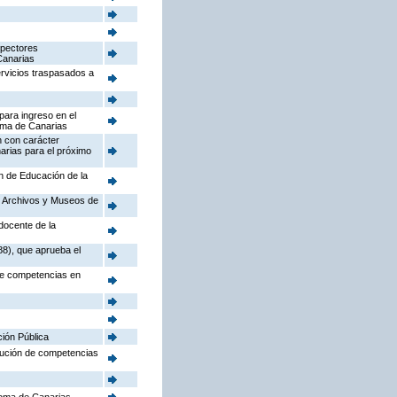
spectores
Canarias
ervicios traspasados a
para ingreso en el
oma de Canarias
n con carácter
arias para el próximo
ón de Educación de la
o, Archivos y Museos de
docente de la
88), que aprueba el
 de competencias en
ción Pública
ibución de competencias