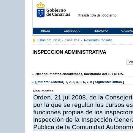
INICIO
CONSULTA
TESAURO
CALEN
Estás en:
Inicio
Consultas
Resultado Consulta
INSPECCION ADMINISTRATIVA
209 documentos encontrados, mostrando del 101 al 125.
[
Primero
/
Anterior
]
1
,
2
,
3
,
4
,
5
,
6
,
7
,
8
[
Siguiente
/
Último
]
Documentos
Orden, 21 jul 2008, de la Consejerí
por la que se regulan los cursos e
funciones propias de los inspector
inspección de la Inspección Genera
Pública de la Comunidad Autónom