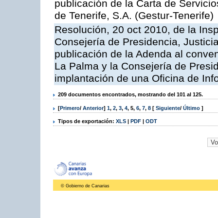
publicación de la Carta de Servici
de Tenerife, S.A. (Gestur-Tenerife)
Resolución, 20 oct 2010, de la Ins
Consejería de Presidencia, Justici
publicación de la Adenda al conveni
La Palma y la Consejería de Presid
implantación de una Oficina de In
209 documentos encontrados, mostrando del 101 al 125.
[
Primero
/
Anterior
]
1
,
2
,
3
,
4
,
5
,
6
,
7
,
8
[
Siguiente
/
Último
]
Tipos de exportación:
XLS
|
PDF
|
ODT
© Gobierno de Canarias