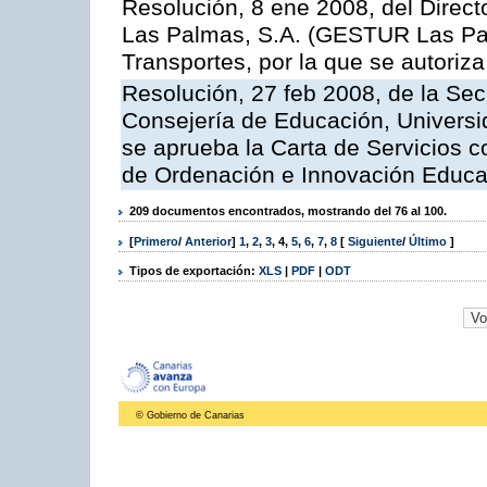
Resolución, 8 ene 2008, del Direct
Las Palmas, S.A. (GESTUR Las Pal
Transportes, por la que se autoriza
Resolución, 27 feb 2008, de la Sec
Consejería de Educación, Universid
se aprueba la Carta de Servicios c
de Ordenación e Innovación Educa
209 documentos encontrados, mostrando del 76 al 100.
[
Primero
/
Anterior
]
1
,
2
,
3
,
4
,
5
,
6
,
7
,
8
[
Siguiente
/
Último
]
Tipos de exportación:
XLS
|
PDF
|
ODT
© Gobierno de Canarias