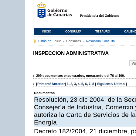
INICIO
CONSULTA
TESAURO
CALEN
Estás en:
Inicio
Consultas
Resultado Consulta
INSPECCION ADMINISTRATIVA
209 documentos encontrados, mostrando del 76 al 100.
[
Primero
/
Anterior
]
1
,
2
,
3
,
4
,
5
,
6
,
7
,
8
[
Siguiente
/
Último
]
Documentos
Resolución, 23 dic 2004, de la Sec
Consejería de Industria, Comercio
autoriza la Carta de Servicios de l
Energía
Decreto 182/2004, 21 diciembre, p