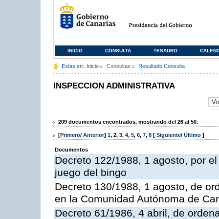
INICIO
CONSULTA
TESAURO
CALEN
Estás en:
Inicio
Consultas
Resultado Consulta
INSPECCION ADMINISTRATIVA
209 documentos encontrados, mostrando del 26 al 50.
[
Primero
/
Anterior
]
1
,
2
,
3
,
4
,
5
,
6
,
7
,
8
[
Siguiente
/
Último
]
Documentos
Decreto 122/1988, 1 agosto, por e
juego del bingo
Decreto 130/1988, 1 agosto, de or
en la Comunidad Autónoma de Can
Decreto 61/1986, 4 abril, de orden