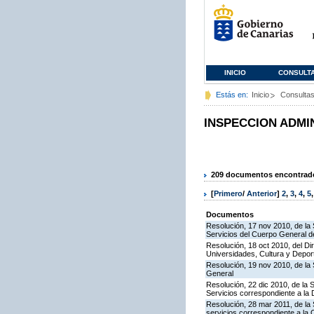
INICIO
CONSULT
Estás en:
Inicio
Consulta
INSPECCION ADMI
209 documentos encontrados
[
Primero
/
Anterior
]
2
,
3
,
4
,
5
Documentos
Resolución, 17 nov 2010, de la 
Servicios del Cuerpo General de
Resolución, 18 oct 2010, del Di
Universidades, Cultura y Deport
Resolución, 19 nov 2010, de la 
General
Resolución, 22 dic 2010, de la 
Servicios correspondiente a la
Resolución, 28 mar 2011, de la 
servicios correspondiente a la 