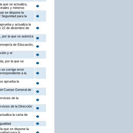
a que se actualiza,
triales y mineros
que se dispone la
y Seguridad para la
aprueba y actualiza la
e 22 de diciembre de
 por la que se autoriza
Consejería de Educación,
ción y el
da, por la que se
 se corrige error
orrespondiente a la
 se aprueba la
 del Cuerpo General de
rvicios de la
rvicios de la Dirección
ctualiza la carta de
Igualdad
la que se dispone la
gualdad para la