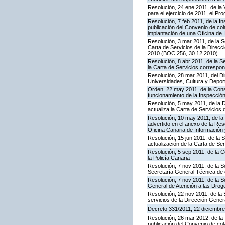
Resolución, 24 ene 2011, de la 
para el ejercicio de 2011, el P
Resolución, 7 feb 2011, de la I
publicación del Convenio de col
implantación de una Oficina de
Resolución, 3 mar 2011, de la S
Carta de Servicios de la Direc
2010 (BOC 256, 30.12.2010)
Resolución, 8 abr 2011, de la S
la Carta de Servicios correspon
Resolución, 28 mar 2011, del Di
Universidades, Cultura y Deport
Orden, 22 may 2011, de la Conse
funcionamiento de la Inspecci
Resolución, 5 may 2011, de la D
actualiza la Carta de Servicios d
Resolución, 10 may 2011, de la 
advertido en el anexo de la Res
Oficina Canaria de Información
Resolución, 15 jun 2011, de la 
actualización de la Carta de Se
Resolución, 5 sep 2011, de la 
la Policía Canaria
Resolución, 7 nov 2011, de la S
Secretaría General Técnica de 
Resolución, 7 nov 2011, de la S
General de Atención a las Dro
Resolución, 22 nov 2011, de la 
servicios de la Dirección Genera
Decreto 331/2011, 22 diciembre,
Resolución, 26 mar 2012, de la 
publicación del Convenio de col