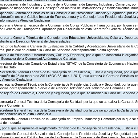
Viceconsejería de Industria y Energía de la Consejería de Empleo, Industria y Comercio, por l
rograma de Inspecciones de la Consejería en materia de instalaciones y establecimientos indus
nspección General de Servicios de la Consejería de Presidencia, Justicia y Seguridad, por la 
aboración entre el Cabildo Insular de Fuerteventura y la Consejería de Presidencia, Justicia 
 Información y Atención Ciudadana
ecretaría General Técnica de la Consejería de Obras Públicas y Transportes, por la que se 
ción General de Transportes, aprobada por Resolución de esta Secretaría General Técnica d
ecretaría General Técnica de la Consejería de Educación, Universidades, Cultura y Deportes,
diente a la Dirección General de Universidades
rector de la Agencia Canaria de Evaluación de la Calidad y Acreditación Universitaria de la 
es, por la que se autoriza la Carta de Servicios correspondiente a esta Agencia
jería de Educación, Universidades, Cultura y Deportes, por la que se desarrolla la organiza
ón Educativa de la Comunidad Autónoma de Canarias
irectora del Instituto Canario de Estadística (ISTAC) de la Consejería de Economía y Hacien
el Instituto
Secretaría General Técnica de la Consejería de Presidencia, Justicia y Seguridad, por la que
olución de 28 de marzo de 2011 (BOC 68, de 4.4.2011), que autoriza la Carta de Servicios c
 y Atención Ciudadana
Secretaría General Técnica de la Consejería de Presidencia, Justicia y Seguridad, por la que
rvicios correspondiente al Servicio de Atención Telefónica del Gobierno de Canarias 012
Consejería de Economía, Hacienda y Seguridad, por la que se modifica la Carta de Servicios
ecretaría General Técnica de la Consejería de Sanidad, por la que se actualiza la Carta de Se
esta Consejería
ecretaría General Técnica de la Consejería de Sanidad, por la que se aprueba la Carta de Se
godependencias de esta Consejería
Secretaría General Técnica de la Consejería de Empleo, Industria y Comercio por la que se a
l de Industria
 por el que se aprueba el Reglamento Orgánico de la Consejería de Presidencia, Justicia e 
Inspección General de Servicios de la Consejería de Presidencia, Justicia y Sesguridad, por 
aboración entre el Cabildo Insular de La Gomera y la Consejería de Presidencia, Justicia e I