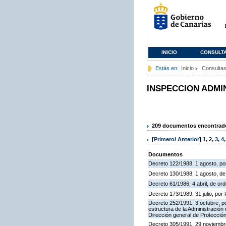
INICIO
CONSULT
Estás en:
Inicio
Consulta
INSPECCION ADMI
209 documentos encontrados
[
Primero
/
Anterior
]
1
,
2
,
3
,
4
Documentos
Decreto 122/1988, 1 agosto, por
Decreto 130/1988, 1 agosto, d
Decreto 61/1986, 4 abril, de o
Decreto 173/1989, 31 julio, po
Decreto 252/1991, 3 octubre, po
estructura de la Administració
Dirección general de Protección
Decreto 305/1991, 29 noviembre