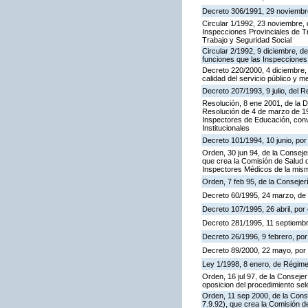
Decreto 306/1991, 29 noviembre,
Circular 1/1992, 23 noviembre, 
Inspecciones Provinciales de Tr
Trabajo y Seguridad Social
Circular 2/1992, 9 diciembre, de
funciones que las Inspecciones
Decreto 220/2000, 4 diciembre, 
calidad del servicio público y m
Decreto 207/1993, 9 julio, del
Resolución, 8 ene 2001, de la D
Resolución de 4 de marzo de 199
Inspectores de Educación, con
Institucionales
Decreto 101/1994, 10 junio, po
Orden, 30 jun 94, de la Conseje
que crea la Comisión de Salud d
Inspectores Médicos de la mis
Orden, 7 feb 95, de la Consejer
Decreto 60/1995, 24 marzo, de
Decreto 107/1995, 26 abril, por 
Decreto 281/1995, 11 septiembr
Decreto 26/1996, 9 febrero, por 
Decreto 89/2000, 22 mayo, por e
Ley 1/1998, 8 enero, de Régime
Orden, 16 jul 97, de la Consejer
oposicion del procedimiento se
Orden, 11 sep 2000, de la Cons
7.9.92), que crea la Comisión d