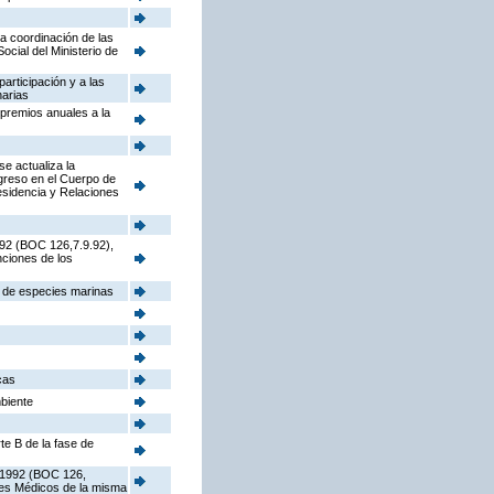
la coordinación de las
cial del Ministerio de
participación y a las
narias
 premios anuales a la
e actualiza la
ngreso en el Cuerpo de
sidencia y Relaciones
992 (BOC 126,7.9.92),
nciones de los
s de especies marinas
cas
mbiente
te B de la fase de
e 1992 (BOC 126,
ores Médicos de la misma