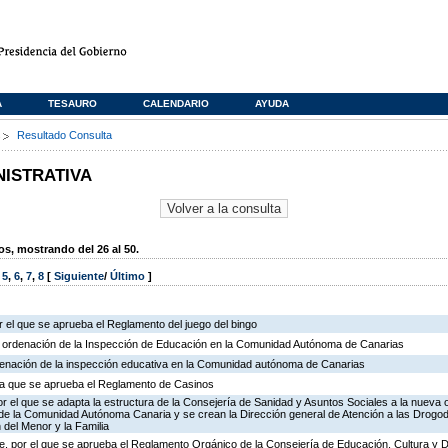
A
TESAURO
CALENDARIO
AYUDA
s
Resultado Consulta
NISTRATIVA
, mostrando del 26 al 50.
,
5
,
6
,
7
,
8
[
Siguiente
/
Último
]
 el que se aprueba el Reglamento del juego del bingo
e ordenación de la Inspección de Educación en la Comunidad Autónoma de Canarias
rdenación de la inspección educativa en la Comunidad autónoma de Canarias
r la que se aprueba el Reglamento de Casinos
r el que se adapta la estructura de la Consejería de Sanidad y Asuntos Sociales a la nueva 
n de la Comunidad Autónoma Canaria y se crean la Dirección general de Atención a las Drogo
 del Menor y la Familia
, por el que se aprueba el Reglamento Orgánico de la Consejería de Educación, Cultura y 