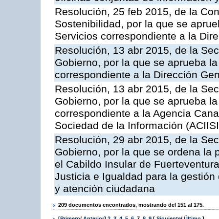
Resolución, 25 feb 2015, de la Co
Sostenibilidad, por la que se aprue
Servicios correspondiente a la Dir
Resolución, 13 abr 2015, de la Sec
Gobierno, por la que se aprueba la 
correspondiente a la Dirección Gene
Resolución, 13 abr 2015, de la Sec
Gobierno, por la que se aprueba la 
correspondiente a la Agencia Canar
Sociedad de la Información (ACIISI
Resolución, 29 abr 2015, de la Sec
Gobierno, por la que se ordena la 
el Cabildo Insular de Fuerteventura
Justicia e Igualdad para la gestión
y atención ciudadana
209 documentos encontrados, mostrando del 151 al 175.
[
Primero
/
Anterior
]
2
,
3
,
4
,
5
,
6
,
7
,
8
,
9
[
Siguiente
/
Último
]