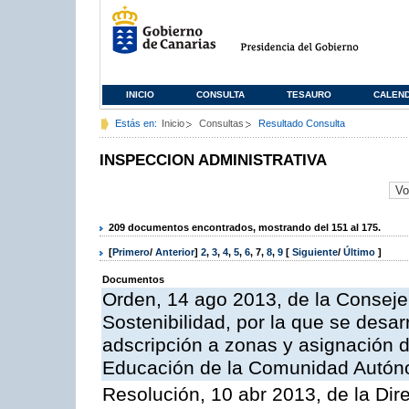
INICIO
CONSULTA
TESAURO
CALEN
Estás en:
Inicio
Consultas
Resultado Consulta
INSPECCION ADMINISTRATIVA
209 documentos encontrados, mostrando del 151 al 175.
[
Primero
/
Anterior
]
2
,
3
,
4
,
5
,
6
,
7
,
8
,
9
[
Siguiente
/
Último
]
Documentos
Orden, 14 ago 2013, de la Conseje
Sostenibilidad, por la que se desar
adscripción a zonas y asignación d
Educación de la Comunidad Autón
Resolución, 10 abr 2013, de la Dir