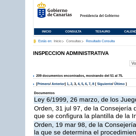
INICIO
CONSULTA
TESAURO
CALEN
Estás en:
Inicio
Consultas
Resultado Consulta
INSPECCION ADMINISTRATIVA
209 documentos encontrados, mostrando del 51 al 75.
[
Primero
/
Anterior
]
1
,
2
,
3
,
4
,
5
,
6
,
7
,
8
[
Siguiente
/
Último
]
Documentos
Ley 6/1999, 26 marzo, de los Jueg
Orden, 31 jul 97, de la Consejería 
que se configura la plantilla de la
Orden, 19 mar 98, de la Consejería
la que se determina el procedimient