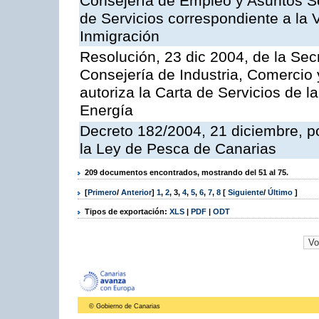
Consejería de Empleo y Asuntos Soc
de Servicios correspondiente a la 
Inmigración
Resolución, 23 dic 2004, de la Sec
Consejería de Industria, Comercio
autoriza la Carta de Servicios de l
Energía
Decreto 182/2004, 21 diciembre, p
la Ley de Pesca de Canarias
209 documentos encontrados, mostrando del 51 al 75.
[
Primero
/
Anterior
]
1
,
2
,
3
,
4
,
5
,
6
,
7
,
8
[
Siguiente
/
Último
]
Tipos de exportación:
XLS
|
PDF
|
ODT
© Gobierno de Canarias