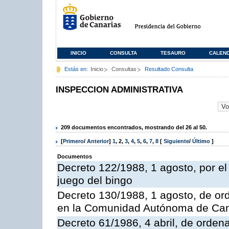
INICIO
CONSULTA
TESAURO
CALEN
Estás en:
Inicio
Consultas
Resultado Consulta
INSPECCION ADMINISTRATIVA
209 documentos encontrados, mostrando del 26 al 50.
[
Primero
/
Anterior
]
1
,
2
,
3
,
4
,
5
,
6
,
7
,
8
[
Siguiente
/
Último
]
Documentos
Decreto 122/1988, 1 agosto, por e
juego del bingo
Decreto 130/1988, 1 agosto, de or
en la Comunidad Autónoma de Can
Decreto 61/1986, 4 abril, de orden