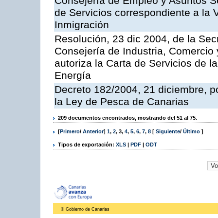
Consejería de Empleo y Asuntos Soc
de Servicios correspondiente a la 
Inmigración
Resolución, 23 dic 2004, de la Sec
Consejería de Industria, Comercio
autoriza la Carta de Servicios de l
Energía
Decreto 182/2004, 21 diciembre, p
la Ley de Pesca de Canarias
209 documentos encontrados, mostrando del 51 al 75.
[
Primero
/
Anterior
]
1
,
2
,
3
,
4
,
5
,
6
,
7
,
8
[
Siguiente
/
Último
]
Tipos de exportación:
XLS
|
PDF
|
ODT
© Gobierno de Canarias