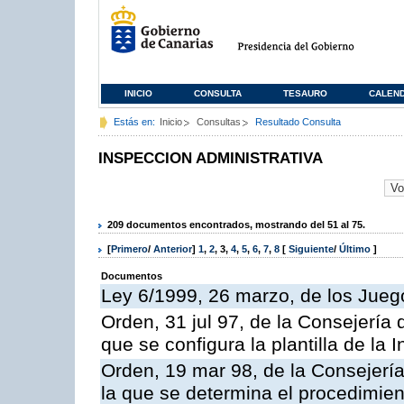
INICIO
CONSULTA
TESAURO
CALEN
Estás en:
Inicio
Consultas
Resultado Consulta
INSPECCION ADMINISTRATIVA
209 documentos encontrados, mostrando del 51 al 75.
[
Primero
/
Anterior
]
1
,
2
,
3
,
4
,
5
,
6
,
7
,
8
[
Siguiente
/
Último
]
Documentos
Ley 6/1999, 26 marzo, de los Jueg
Orden, 31 jul 97, de la Consejería 
que se configura la plantilla de la
Orden, 19 mar 98, de la Consejería
la que se determina el procedimient