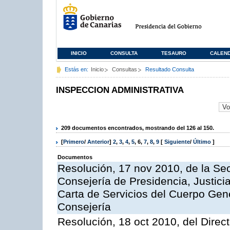
INICIO
CONSULTA
TESAURO
CALEN
Estás en:
Inicio
Consultas
Resultado Consulta
INSPECCION ADMINISTRATIVA
209 documentos encontrados, mostrando del 126 al 150.
[
Primero
/
Anterior
]
2
,
3
,
4
,
5
,
6
,
7
,
8
,
9
[
Siguiente
/
Último
]
Documentos
Resolución, 17 nov 2010, de la Sec
Consejería de Presidencia, Justici
Carta de Servicios del Cuerpo Gener
Consejería
Resolución, 18 oct 2010, del Direc