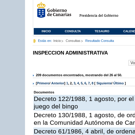
INICIO
CONSULTA
TESAURO
CALEN
Estás en:
Inicio
Consultas
Resultado Consulta
INSPECCION ADMINISTRATIVA
209 documentos encontrados, mostrando del 26 al 50.
[
Primero
/
Anterior
]
1
,
2
,
3
,
4
,
5
,
6
,
7
,
8
[
Siguiente
/
Último
]
Documentos
Decreto 122/1988, 1 agosto, por e
juego del bingo
Decreto 130/1988, 1 agosto, de or
en la Comunidad Autónoma de Can
Decreto 61/1986, 4 abril, de orden