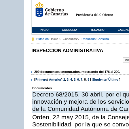
INICIO
CONSULTA
TESAURO
CALEN
Estás en:
Inicio
Consultas
Resultado Consulta
INSPECCION ADMINISTRATIVA
209 documentos encontrados, mostrando del 176 al 200.
[
Primero
/
Anterior
]
2
,
3
,
4
,
5
,
6
,
7
,
8
,
9
[
Siguiente
/
Último
]
Documentos
Decreto 68/2015, 30 abril, por el q
innovación y mejora de los servici
de la Comunidad Autónoma de Can
Orden, 22 may 2015, de la Conseje
Sostenibilidad, por la que se conv