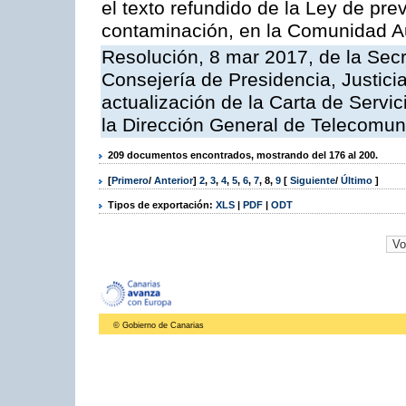
el texto refundido de la Ley de pre
contaminación, en la Comunidad A
Resolución, 8 mar 2017, de la Secr
Consejería de Presidencia, Justicia
actualización de la Carta de Servi
la Dirección General de Telecomu
209 documentos encontrados, mostrando del 176 al 200.
[
Primero
/
Anterior
]
2
,
3
,
4
,
5
,
6
,
7
,
8
,
9
[
Siguiente
/
Último
]
Tipos de exportación:
XLS
|
PDF
|
ODT
© Gobierno de Canarias