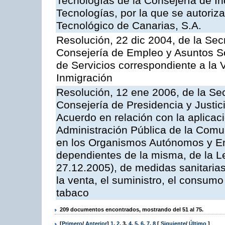
Tecnologías de la Consejería de I
Tecnologías, por la que se autoriza 
Tecnológico de Canarias, S.A.
Resolución, 22 dic 2004, de la Sec
Consejería de Empleo y Asuntos Soc
de Servicios correspondiente a la 
Inmigración
Resolución, 12 ene 2006, de la Sec
Consejería de Presidencia y Justici
Acuerdo en relación con la aplicaci
Administración Pública de la Com
en los Organismos Autónomos y En
dependientes de la misma, de la L
27.12.2005), de medidas sanitarias
la venta, el suministro, el consumo
tabaco
209 documentos encontrados, mostrando del 51 al 75.
[
Primero
/
Anterior
]
1
,
2
,
3
,
4
,
5
,
6
,
7
,
8
[
Siguiente
/
Último
]