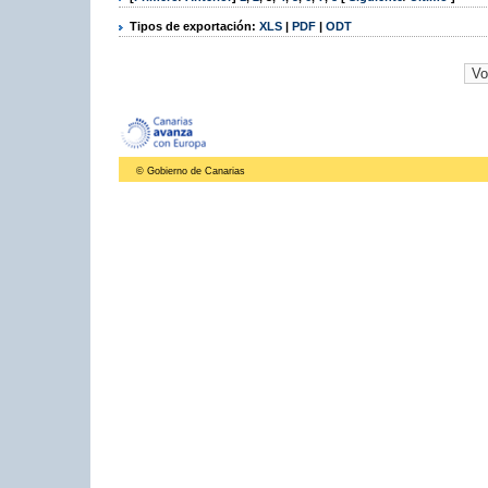
Tipos de exportación:
XLS
|
PDF
|
ODT
© Gobierno de Canarias