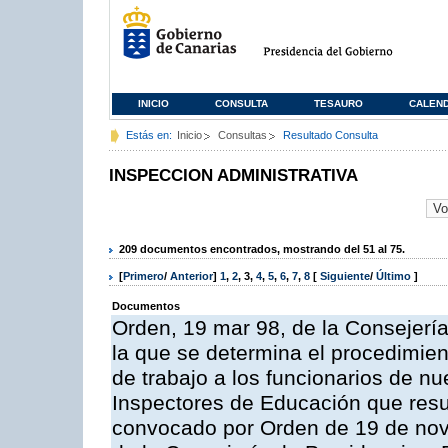
INICIO
CONSULTA
TESAURO
CALEN
Estás en:
Inicio
Consultas
Resultado Consulta
INSPECCION ADMINISTRATIVA
209 documentos encontrados, mostrando del 51 al 75.
[
Primero
/
Anterior
]
1
,
2
,
3
,
4
,
5
,
6
,
7
,
8
[
Siguiente
/
Último
]
Documentos
Orden, 19 mar 98, de la Consejería
la que se determina el procedimient
de trabajo a los funcionarios de n
Inspectores de Educación que resu
convocado por Orden de 19 de nov