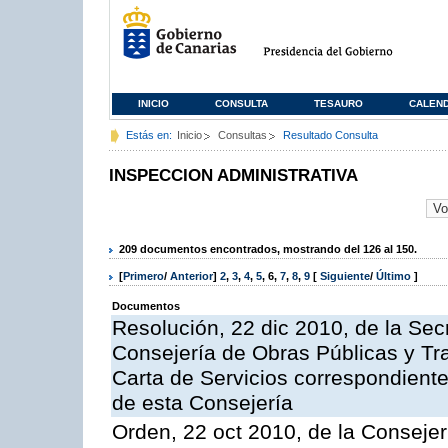
INICIO
CONSULTA
TESAURO
CALEN
Estás en:
Inicio
Consultas
Resultado Consulta
INSPECCION ADMINISTRATIVA
209 documentos encontrados, mostrando del 126 al 150.
[
Primero
/
Anterior
]
2
,
3
,
4
,
5
,
6
,
7
,
8
,
9
[
Siguiente
/
Último
]
Documentos
Resolución, 22 dic 2010, de la Sec
Consejería de Obras Públicas y Tra
Carta de Servicios correspondiente
de esta Consejería
Orden, 22 oct 2010, de la Consejer