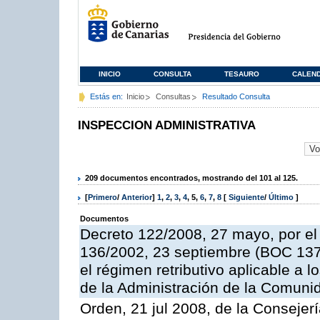
INICIO
CONSULTA
TESAURO
CALEN
Estás en:
Inicio
Consultas
Resultado Consulta
INSPECCION ADMINISTRATIVA
209 documentos encontrados, mostrando del 101 al 125.
[
Primero
/
Anterior
]
1
,
2
,
3
,
4
,
5
,
6
,
7
,
8
[
Siguiente
/
Último
]
Documentos
Decreto 122/2008, 27 mayo, por el
136/2002, 23 septiembre (BOC 137,
el régimen retributivo aplicable a 
de la Administración de la Comun
Orden, 21 jul 2008, de la Consejerí