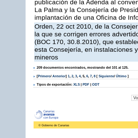
publicación de la Adenda al conveni
La Palma y la Consejería de Presid
implantación de una Oficina de In
Orden, 22 oct 2010, de la Consejer
la que se corrigen errores adverti
(BOC 170, 30.8.2010), que estable
esta Consejería, en instalaciones y
mineros
209 documentos encontrados, mostrando del 101 al 125.
[
Primero
/
Anterior
]
1
,
2
,
3
,
4
,
5
,
6
,
7
,
8
[
Siguiente
/
Último
]
Tipos de exportación:
XLS
|
PDF
|
ODT
© Gobierno de Canarias