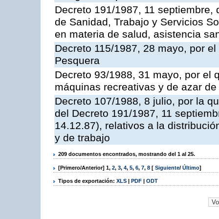
Decreto 191/1987, 11 septiembre, d
de Sanidad, Trabajo y Servicios So
en materia de salud, asistencia sani
Decreto 115/1987, 28 mayo, por el 
Pesquera
Decreto 93/1988, 31 mayo, por el 
máquinas recreativas y de azar d
Decreto 107/1988, 8 julio, por la 
del Decreto 191/1987, 11 septiemb
14.12.87), relativos a la distribuc
y de trabajo
209 documentos encontrados, mostrando del 1 al 25.
[Primero/Anterior]
1
,
2
,
3
,
4
,
5
,
6
,
7
,
8
[
Siguiente
/
Último
]
Tipos de exportación:
XLS
|
PDF
|
ODT