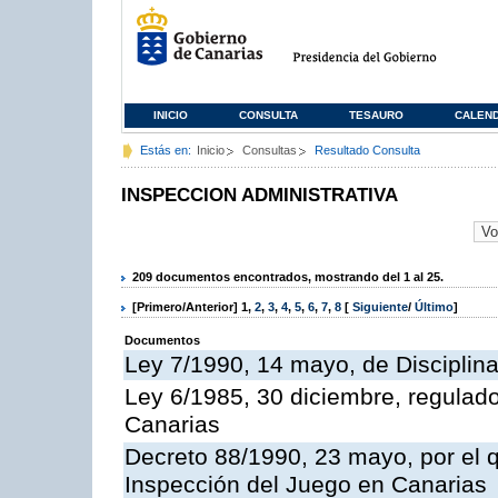
INICIO
CONSULTA
TESAURO
CALEN
Estás en:
Inicio
Consultas
Resultado Consulta
INSPECCION ADMINISTRATIVA
209 documentos encontrados, mostrando del 1 al 25.
[Primero/Anterior]
1
,
2
,
3
,
4
,
5
,
6
,
7
,
8
[
Siguiente
/
Último
]
Documentos
Ley 7/1990, 14 mayo, de Disciplina 
Ley 6/1985, 30 diciembre, regulad
Canarias
Decreto 88/1990, 23 mayo, por el q
Inspección del Juego en Canarias