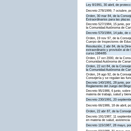
Ley 8/1991, 30 abril, de protecc
Decreto 278/1999, 7 octubre, p
Orden, 30 mar 84, de la Consej
Extraordinarios para las plaza
Decreto 527/1984, 15 junio, por
la Comunidad Autónoma de Cana
Decreto 570/1984, 14 julio, de 
Orden, 19 nov 97, de la Conseje
Cuerpo de Inspectores de Educ
Resolución, 2 abr 84, de la Dir
extraordinario y provisión al 
curso 1984/85
Orden, 17 oct 2000, de la Conse
Comunidad Autónoma de Canar
Orden, 22 oct 84, de la Conseje
la Comunidad Autónoma de Can
Orden, 24 ago 92, de la Conseje
Consejería y se regulan las fu
Decreto 140/1991, 28 junio, por
Reglamento del Juego del Bing
Decreto 95/1986, 6 junio, sobre
materia de trabajo, salud y bien
Decreto 230/1991, 20 septiemb
Decreto 66/1986, 18 de abril, p
Orden, 22 abr 87, de la Conseje
Decreto 191/1987, 11 septiembre
en materia de salud, asistencia 
Decreto 115/1987, 28 mayo, por