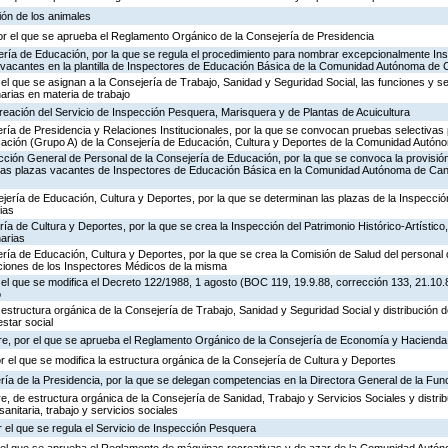
ión de los animales
or el que se aprueba el Reglamento Orgánico de la Consejería de Presidencia
ería de Educación, por la que se regula el procedimiento para nombrar excepcionalmente In
s vacantes en la plantilla de Inspectores de Educación Básica de la Comunidad Autónoma de 
 el que se asignan a la Consejería de Trabajo, Sanidad y Seguridad Social, las funciones y s
rias en materia de trabajo
creación del Servicio de Inspección Pesquera, Marisquera y de Plantas de Acuicultura
ría de Presidencia y Relaciones Institucionales, por la que se convocan pruebas selectivas 
ación (Grupo A) de la Consejería de Educación, Cultura y Deportes de la Comunidad Autón
ección General de Personal de la Consejería de Educación, por la que se convoca la provisió
de las plazas vacantes de Inspectores de Educación Básica en la Comunidad Autónoma de Can
jería de Educación, Cultura y Deportes, por la que se determinan las plazas de la Inspecci
ias
ría de Cultura y Deportes, por la que se crea la Inspección del Patrimonio Histórico-Artístic
arias
ría de Educación, Cultura y Deportes, por la que se crea la Comisión de Salud del personal 
nciones de los Inspectores Médicos de la misma
 el que se modifica el Decreto 122/1988, 1 agosto (BOC 119, 19.9.88, corrección 133, 21.10.
o
 estructura orgánica de la Consejería de Trabajo, Sanidad y Seguridad Social y distribución
estar social
re, por el que se aprueba el Reglamento Orgánico de la Consejería de Economía y Hacienda
or el que se modifica la estructura orgánica de la Consejería de Cultura y Deportes
ría de la Presidencia, por la que se delegan competencias en la Directora General de la Fun
, de estructura orgánica de la Consejería de Sanidad, Trabajo y Servicios Sociales y distr
sanitaria, trabajo y servicios sociales
 el que se regula el Servicio de Inspección Pesquera