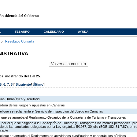
A
TESAURO
CALENDARIO
AYUDA
s
Resultado Consulta
NISTRATIVA
, mostrando del 1 al 25.
5
,
6
,
7
,
8
[
Siguiente
/
Último
]
na Urbanística y Territorial
ladora de los juegos y apuestas en Canarias
el que se reglamenta el Servicio de Inspección del Juego en Canarias
 el que se aprueba el Reglamento Orgánico de la Consejería de Turismo y Transportes
 por el que se asignan a la Consejería de Turismo y Transportes los medios personales, pr
icio de las facultades delegadas por la Ley orgánica 5/1987, 30 julio (BOE 182, 31.7.87), en r
 cable
el que se aprueba el Reglamento de actividades clasificadas y espectáculos públicos