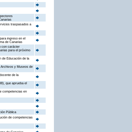
spectores
Canarias
ervicios traspasados a
para ingreso en el
oma de Canarias
n con carácter
arias para el próximo
ón de Educación de la
o, Archivos y Museos de
docente de la
88), que aprueba el
 de competencias en
ción Pública
ibución de competencias