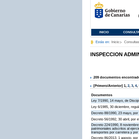
INICIO
CONSULT
Estás en:
Inicio
Consulta
INSPECCION ADMI
209 documentos encontrados
[Primero/Anterior]
1
,
2
,
3
,
4
,
Documentos
Ley 7/1990, 14 mayo, de Discipli
Ley 6/1985, 30 diciembre, regu
Decreto 88/1990, 23 mayo, por 
Decreto 56/1992, 30 abril, por
Decreto 224/1990, 8 noviembre,
patrimoniales adscritos al ejerc
transportes por carretera y por
Decreto 86/2013, 1 agosto, por 