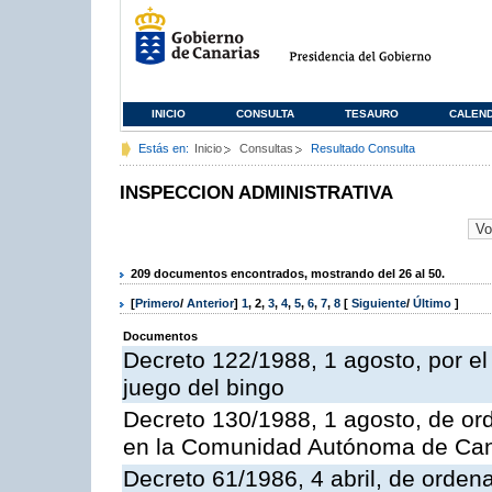
INICIO
CONSULTA
TESAURO
CALEN
Estás en:
Inicio
Consultas
Resultado Consulta
INSPECCION ADMINISTRATIVA
209 documentos encontrados, mostrando del 26 al 50.
[
Primero
/
Anterior
]
1
,
2
,
3
,
4
,
5
,
6
,
7
,
8
[
Siguiente
/
Último
]
Documentos
Decreto 122/1988, 1 agosto, por e
juego del bingo
Decreto 130/1988, 1 agosto, de or
en la Comunidad Autónoma de Can
Decreto 61/1986, 4 abril, de orden