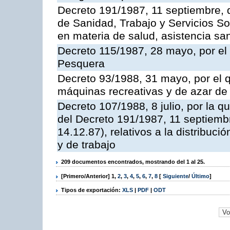
Decreto 191/1987, 11 septiembre, d
de Sanidad, Trabajo y Servicios So
en materia de salud, asistencia sani
Decreto 115/1987, 28 mayo, por el 
Pesquera
Decreto 93/1988, 31 mayo, por el 
máquinas recreativas y de azar d
Decreto 107/1988, 8 julio, por la 
del Decreto 191/1987, 11 septiemb
14.12.87), relativos a la distribuc
y de trabajo
209 documentos encontrados, mostrando del 1 al 25.
[Primero/Anterior]
1
,
2
,
3
,
4
,
5
,
6
,
7
,
8
[
Siguiente
/
Último
]
Tipos de exportación:
XLS
|
PDF
|
ODT