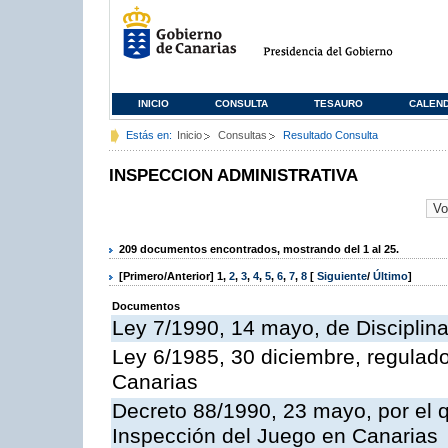
INICIO
CONSULTA
TESAURO
CALEN
Estás en:
Inicio
Consultas
Resultado Consulta
INSPECCION ADMINISTRATIVA
209 documentos encontrados, mostrando del 1 al 25.
[Primero/Anterior]
1
,
2
,
3
,
4
,
5
,
6
,
7
,
8
[
Siguiente
/
Último
]
Documentos
Ley 7/1990, 14 mayo, de Disciplina 
Ley 6/1985, 30 diciembre, regulad
Canarias
Decreto 88/1990, 23 mayo, por el q
Inspección del Juego en Canarias