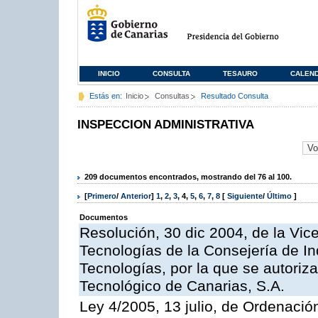
INICIO
CONSULTA
TESAURO
CALEN
Estás en:
Inicio
Consultas
Resultado Consulta
INSPECCION ADMINISTRATIVA
209 documentos encontrados, mostrando del 76 al 100.
[
Primero
/
Anterior
]
1
,
2
,
3
,
4
,
5
,
6
,
7
,
8
[
Siguiente
/
Último
]
Documentos
Resolución, 30 dic 2004, de la Vic
Tecnologías de la Consejería de I
Tecnologías, por la que se autoriza 
Tecnológico de Canarias, S.A.
Ley 4/2005, 13 julio, de Ordenaci