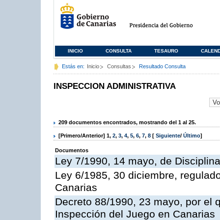
INICIO
CONSULTA
TESAURO
CALEN
Estás en:
Inicio
Consultas
Resultado Consulta
INSPECCION ADMINISTRATIVA
209 documentos encontrados, mostrando del 1 al 25.
[Primero/Anterior]
1
,
2
,
3
,
4
,
5
,
6
,
7
,
8
[
Siguiente
/
Último
]
Documentos
Ley 7/1990, 14 mayo, de Disciplina 
Ley 6/1985, 30 diciembre, regulad
Canarias
Decreto 88/1990, 23 mayo, por el q
Inspección del Juego en Canarias