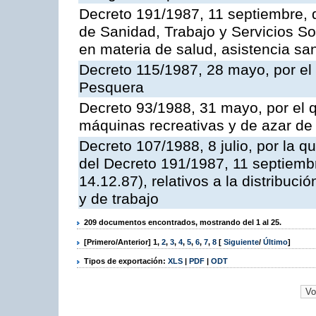
Decreto 191/1987, 11 septiembre, d
de Sanidad, Trabajo y Servicios So
en materia de salud, asistencia sani
Decreto 115/1987, 28 mayo, por el 
Pesquera
Decreto 93/1988, 31 mayo, por el 
máquinas recreativas y de azar d
Decreto 107/1988, 8 julio, por la 
del Decreto 191/1987, 11 septiemb
14.12.87), relativos a la distribuc
y de trabajo
209 documentos encontrados, mostrando del 1 al 25.
[Primero/Anterior]
1
,
2
,
3
,
4
,
5
,
6
,
7
,
8
[
Siguiente
/
Último
]
Tipos de exportación:
XLS
|
PDF
|
ODT