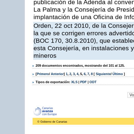
publicación de la Adenda al conveni
La Palma y la Consejería de Presid
implantación de una Oficina de In
Orden, 22 oct 2010, de la Consejer
la que se corrigen errores adverti
(BOC 170, 30.8.2010), que estable
esta Consejería, en instalaciones y
mineros
209 documentos encontrados, mostrando del 101 al 125.
[
Primero
/
Anterior
]
1
,
2
,
3
,
4
,
5
,
6
,
7
,
8
[
Siguiente
/
Último
]
Tipos de exportación:
XLS
|
PDF
|
ODT
© Gobierno de Canarias