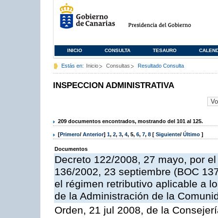
INICIO
CONSULTA
TESAURO
CALEN
Estás en:
Inicio
Consultas
Resultado Consulta
INSPECCION ADMINISTRATIVA
209 documentos encontrados, mostrando del 101 al 125.
[
Primero
/
Anterior
]
1
,
2
,
3
,
4
,
5
,
6
,
7
,
8
[
Siguiente
/
Último
]
Documentos
Decreto 122/2008, 27 mayo, por el
136/2002, 23 septiembre (BOC 137,
el régimen retributivo aplicable a 
de la Administración de la Comun
Orden, 21 jul 2008, de la Consejerí